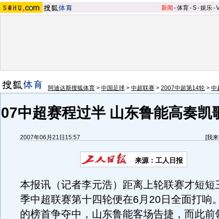
新闻
-
体育
-
S
-
娱乐
-
阿迪达斯搜狐体育
>
中国足球
>
中超联赛
>
2007中超第14轮
>
中
07中超赛程过半 山东鲁能高奏凯
2007年06月21日15:57
[
我来
来源：工人日报
本报讯（记者李元浩）距离上轮联赛才短短三
季中超联赛第十四轮便在6月20日全面打响
的榜首争夺中，山东鲁能客场告捷，而此前