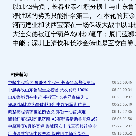
以1比3告负，长春亚泰在积分榜上与山东鲁
净胜球的劣势只能排名第二。 在本轮的其
河南建业和陕西宝荣在一场保级大战中以1比
大连实德被辽宁葫芦岛0比0逼平；厦门蓝狮
中能；深圳上清饮和长沙金德也是互交白卷
相关新闻
·
中超半程综述:鲁能抢半程王 长春黑马势头更猛
06-21 09:45
·
中超再战山东鲁能重返榜首 大羽传奇100球
06-21 09:34
·
山东鲁能勇夺中超"半程王" 长春亚泰痛失...
06-21 09:07
·
绿城2场比赛为鲁能献6分 中超冠军期待最...
06-21 05:40
·
调整赛程请求被足协否决 郑智一心留洋难...
06-17 22:35
·
浦和红宝石残阵抵济南 A3赛程将暗助鲁能夺冠?
06-06 01:56
·
中超联赛6月份赛程:鲁能国安申花三强接连轮空
05-29 16:37
·
足协调整实德中超赛程 接连四主场将是夺...
05-19 10:52