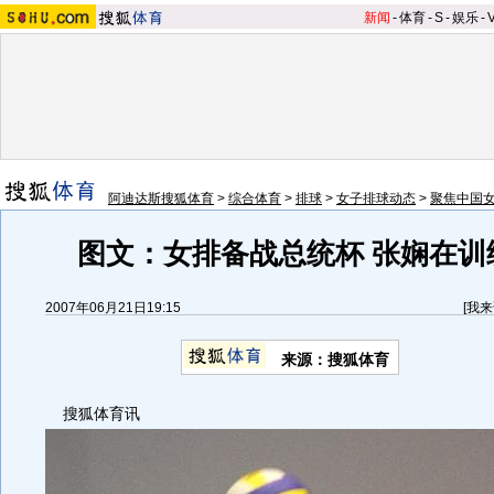
新闻
-
体育
-
S
-
娱乐
-
阿迪达斯搜狐体育
>
综合体育
>
排球
>
女子排球动态
>
聚焦中国
图文：女排备战总统杯 张娴在训
2007年06月21日19:15
[
我来
来源：搜狐体育
搜狐体育讯