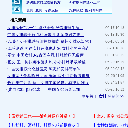
相关新闻
·
女排队长"另一半"摔成重伤 汤淼排球生涯...
06-17 16:18
·
中国女排瑞士行胜利归来 用训练倒时差抓...
06-13 15:30
·
六城会女子排球分组抽签揭晓 福州女排花落A组
06-13 05:14
·
谈球论道:周建安打造魔鬼训练 女排小将有亮点
06-11 16:16
·
图文:中国女排3-2古巴夺冠 排球馆座无虚席
06-01 23:15
·
图文:王一梅张娜恢复训练 小小排球承载希望
05-29 16:19
·
中国女排抵北仑显疲态 陈忠和安排简单体...
05-29 03:42
·
女排两大伤兵昨日回国 冯坤:两个月后恢复训练
05-26 11:05
·
长期集中训练 荷兰女排主帅彰显北京奥运雄心
05-24 21:57
·
[走向2008](3)排球――中国女排为奥运加...
03-28 16:12
更多关于
女排
的新闻>>