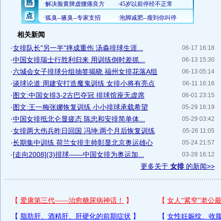
相关新闻
·
女排队长"另一半"摔成重伤 汤淼排球生涯...
06-17 16:18
·
中国女排瑞士行胜利归来 用训练倒时差抓...
06-13 15:30
·
六城会女子排球分组抽签揭晓 福州女排花落A组
06-13 05:14
·
谈球论道:周建安打造魔鬼训练 女排小将有亮点
06-11 16:16
·
图文:中国女排3-2古巴夺冠 排球馆座无虚席
06-01 23:15
·
图文:王一梅张娜恢复训练 小小排球承载希望
05-29 16:19
·
中国女排抵北仑显疲态 陈忠和安排简单体...
05-29 03:42
·
女排两大伤兵昨日回国 冯坤:两个月后恢复训练
05-26 11:05
·
长期集中训练 荷兰女排主帅彰显北京奥运雄心
05-24 21:57
·
[走向2008](3)排球――中国女排为奥运加...
03-28 16:12
更多关于
女排
的新闻>>