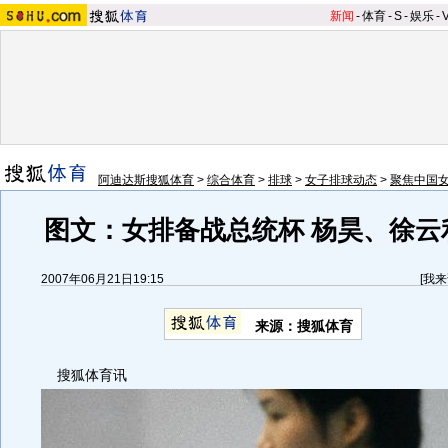
新闻
-
体育
-
S
-
娱乐
-
阿迪达斯搜狐体育
>
综合体育
>
排球
>
女子排球动态
>
聚焦中国
图文：女排备战总统杯 杨昊、徐云
2007年06月21日19:15
[
我来
来源：搜狐体育
搜狐体育讯