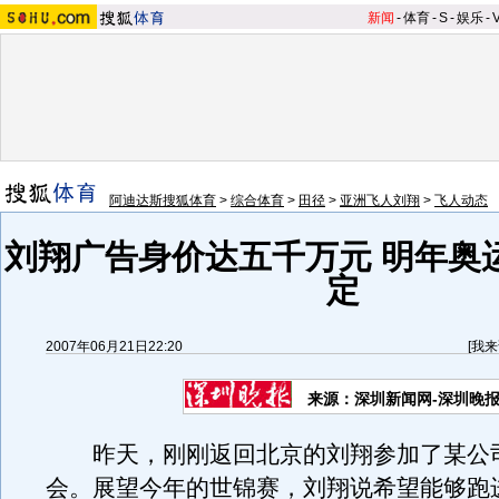
新闻
-
体育
-
S
-
娱乐
-
阿迪达斯搜狐体育
>
综合体育
>
田径
>
亚洲飞人刘翔
>
飞人动态
刘翔广告身价达五千万元 明年奥
定
2007年06月21日22:20
[
我来
来源：深圳新闻网-深圳晚
昨天，刚刚返回北京的刘翔参加了某公
会。展望今年的世锦赛，刘翔说希望能够跑进