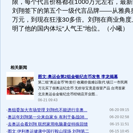
限，每个代言价格都在1000万元左右，最
刘翔签下的第五个一级代言品牌——从雅典奥
万元，到现在狂涨30多倍。刘翔在商业角度
明了他的国内体坛“人气王”地位。（小曦）
相关新闻
图文:奥运会第2组金银纪念币发售 李龙揭幕
第二组“奥运金币”昨发行 收藏价值难以取代 镇江一市民两
万元买了假奥运纪念币 无价珍宝竟是假冒产品 台湾首家
北京奥运会金银纪念币经销店开业图...
06-21 09:43
·
奥组委加大市场管理 刘翔也不能进行非奥...
06-20 09:15
·
奥运年刘翔第一分来自家乡 有利于备战08...
06-20 02:58
·
去奥运会看刘翔 联想家用电脑暑促特殊回馈
06-15 11:51
·
图文:伊利奥运健康中国行鞍山现场 刘翔第二
06-15 10:45