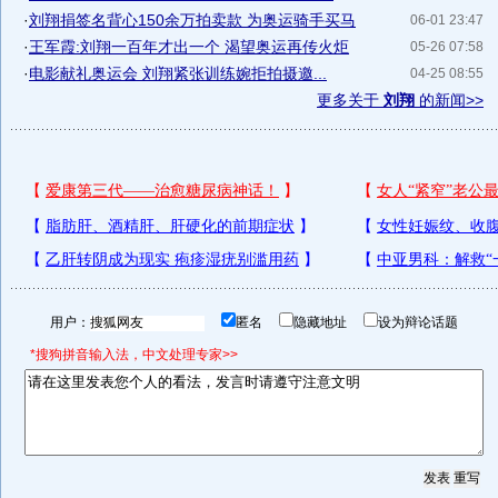
·
刘翔捐签名背心150余万拍卖款 为奥运骑手买马
06-01 23:47
·
王军霞:刘翔一百年才出一个 渴望奥运再传火炬
05-26 07:58
·
电影献礼奥运会 刘翔紧张训练婉拒拍摄邀...
04-25 08:55
更多关于
刘翔
的新闻>>
用户：
匿名
隐藏地址
设为辩论话题
*搜狗拼音输入法，中文处理专家>>