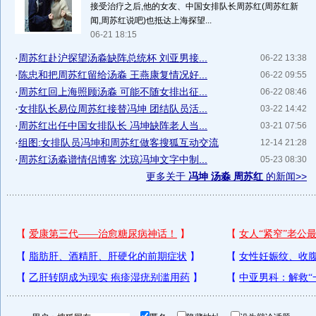
接受治疗之后,他的女友、中国女排队长周苏红(周苏红新
闻,周苏红说吧)也抵达上海探望...
06-21 18:15
·
周苏红赴沪探望汤淼缺阵总统杯 刘亚男接...
06-22 13:38
·
陈忠和把周苏红留给汤淼 王燕康复情况好...
06-22 09:55
·
周苏红回上海照顾汤淼 可能不随女排出征...
06-22 08:46
·
女排队长易位周苏红接替冯坤 团结队员活...
03-22 14:42
·
周苏红出任中国女排队长 冯坤缺阵老人当...
03-21 07:56
·
组图:女排队员冯坤和周苏红做客搜狐互动交流
12-14 21:28
·
周苏红汤淼谱情侣博客 沈琼冯坤文字中制...
05-23 08:30
更多关于
冯坤 汤淼 周苏红
的新闻>>