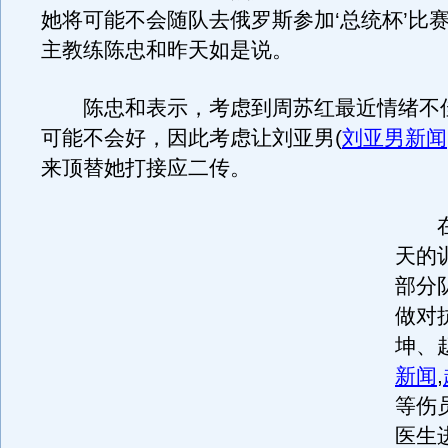
她将可能不会随队去俄罗斯参加‘总统杯’比赛
主教练陈忠和昨天如是说。
陈忠和表示，考虑到周苏红最近情绪不
可能不会好，因此考虑让刘亚男
(
刘亚男新闻
来顶替她打接应二传。
在
天的
部分
做对
坤、
新闻
,
等伤
医生