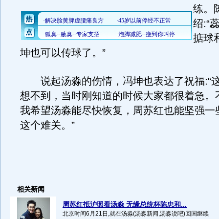
练。
绍:
掂球
坤也可以传球了。”
说起汤淼的伤情，冯坤也表达了祝福:“
想不到，当时刚知道的时候大家都很着急。
我希望汤淼能尽快恢复，周苏红也能坚强一
这个难关。”
相关新闻
周苏红抵沪照看汤淼 无缘总统杯陈忠和...
北京时间6月21日,就在汤淼(汤淼新闻,汤淼说吧)回国继续