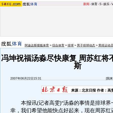
新闻
-
体育
-
S
-
娱乐
-
阿迪达斯搜狐体育
>
综合体育
>
排球
>
男子排球动态
>
男排运动
冯坤祝福汤淼尽快康复 周苏红将
斯
2007年06月22日15:31
[
我来
来源：北京日报 作者：高
本报讯(记者高雯)“汤淼的事情是排球界
幸，我们希望他能快点好起来，现在周苏红