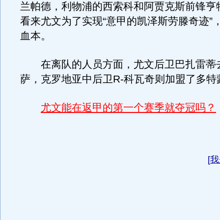
兰帕德，利物浦的西索科和阿贾克斯前锋亨
看来尤文为了实现“意甲的凯泽斯劳滕奇迹”
血本。
在离队的人员方面，尤文后卫巴扎雷蒂
萨，克罗地亚中后卫R-科瓦奇则加盟了多特蒙
尤文能在返甲的第一个赛季就夺冠吗？
[
我