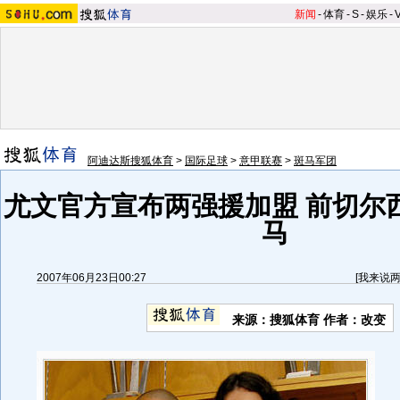
新闻
-
体育
-
S
-
娱乐
-
阿迪达斯搜狐体育
>
国际足球
>
意甲联赛
>
斑马军团
尤文官方宣布两强援加盟 前切尔
马
2007年06月23日00:27
[
我来说
来源：搜狐体育 作者：改变