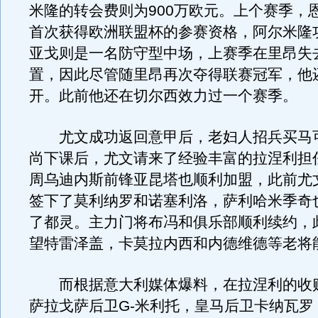
米隆的转会费则为900万欧元。上个赛季，
首次获得欧洲联盟杯的参赛资格，阿尔米隆
亚戈则是一名防守型中场，上赛季在里昂失
置，因此尽管随里昂再次夺得联赛冠军，他
开。此前他还在切尔西效力过一个赛季。
尤文成功返回意甲后，老妇人招兵买马
尚下课后，尤文请来了经验丰富的拉涅利担
周乌迪内斯前锋亚昆塔也顺利加盟，此前尤
签下了莫利纳罗和诺塞利洛，萨利哈米季奇
了都灵。主力门将布冯和俱乐部顺利续约，
望特雷泽盖，卡莫拉内西和内德维德等老将
而根据意大利媒体爆料，在拉涅利的收
萨拉戈萨后卫G-米利托，皇马后卫卡纳瓦罗