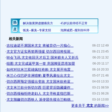
相关新闻
·
吉拉迪诺不屑国米尤文 将被弃仍一片痴心...
06-22 12:49
·
尤文官方证实再签两强援 切尔西旧将投斑...
06-21 23:45
·
转会飞讯:尤文收回天才后卫 国米赔夫人又折兵
06-20 11:32
·
组图:尤文完成返甲第一签 意国脚亚昆塔加盟
06-20 11:17
·
如何对抗米兰双雄疯狂抢购 尤文展开地震...
06-16 20:33
·
米兰心仪巴萨非洲猎豹 夏季风暴扯出尤文...
05-07 21:46
·
切尔西两预定强援出变故 尤文国米欲抢蓝...
04-03 13:33
·
尤文米兰欲分拆切尔西 巨星背后隐藏爆炸...
03-21 08:59
·
切尔西领袖拒绝老妇人 尤文寻枪直指巴斯...
03-21 06:26
·
尤文觊觎切尔西铁人 派使团先接洽兰帕德...
03-16 13:00
更多关于
尤文
的新闻>>