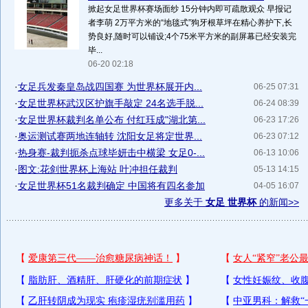
掀起女足世界杯赛场面纱 15分钟内即可疏散观众 早报记
者李萌 2万平方米的“地毯式”狗牙根草坪在精心养护下,长
势良好,随时可以铺设;4个75米平方米的副屏幕已经安装完
毕...
06-20 02:18
·
女足兵发秦皇岛战四国赛 为世界杯展开内...
06-25 07:31
·
女足世界杯武汉区护旗手敲定 24名选手脱...
06-24 08:39
·
女足世界杯裁判名单公布 付红珏成"湖北第...
06-23 17:26
·
奥运测试赛两地连轴转 沈阳女足将定世界...
06-23 07:12
·
热身赛-裁判扼杀点球毕妍击中横梁 女足0-...
06-13 10:06
·
图文:花剑世界杯上海站 叶冲担任裁判
05-13 14:15
·
女足世界杯51名裁判确定 中国将有四名参加
04-05 16:07
更多关于
女足 世界杯
的新闻>>