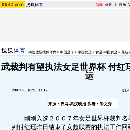
新闻
-
体育
-
S
-
娱乐
-
阿迪达斯搜狐体育
>
中国足球
>
中国女足
>
女足-中国女足
>
最新
武裁判有望执法女足世界杯 付红
运
2007年06月25日11:17
[
我来
来源：汉网-武汉晚报 作者：朱文秀
刚刚入选２００７年女足世界杯裁判名
判付红珏昨日结束了女超联赛的执法工作回