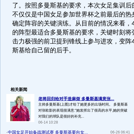
了。按照多曼斯基的要求，本次女足集训后
不仅仅是中国女足参加世界杯之前最后的热
确定阵容的关键演练。从目前的情况来看，4
的阵型最适合多曼斯基的要求，关键时刻将
击力极强的前卫提到锋线上参与进攻，变阵4
斯基给自己留的后手。
相关新闻
老将回归给对手造麻烦 多曼斯基满意张...
主帅多曼斯基(上图)才给了她更多的出场时间。 多曼斯基
对张欧影的表现很满意:“她发挥出了很高的水平,她的突破
对我们的球队是很好的补充...
06-14 10:28
·
中国女足开始备战测试赛 多曼斯基要向女...
06-26 06:41