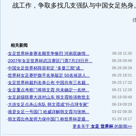
战工作，争取多找几支强队与中国女足热身
相关新闻
·
女足世界杯参赛名额竞争惨烈 河南双姝情...
06-26 11:30
·
2007年女足世界杯武汉赛区门票7月23日开...
06-26 09:46
·
中国女足世界杯阵容初定 “多曼三期”成...
06-26 08:29
·
世界杯女足赛护旗手名单敲定 50名候选人...
06-25 18:31
·
女足世界杯裁判名单公布 中国共有三名裁...
06-25 17:32
·
女足重点考察门将韩文霞 尚未确定一名绝...
06-21 12:26
·
女足超级联赛大连对山东 韩文霞扮演救世主
06-19 09:48
·
大连女足点杀山东队 韩文霞成“扑点球专家”
06-19 09:29
·
谁是女足一号国门 哈威详解韩文霞与张艳...
03-02 08:30
·
韩文霞出色发挥力保中国门 称世界杯是最...
01-29 16:17
更多关于
女足 世界杯
的新闻>>