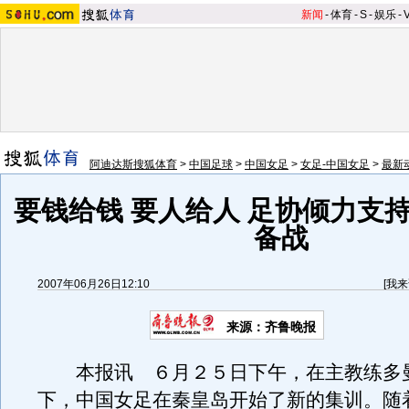
新闻
-
体育
-
S
-
娱乐
-
阿迪达斯搜狐体育
>
中国足球
>
中国女足
>
女足-中国女足
>
最新
要钱给钱 要人给人 足协倾力支
备战
2007年06月26日12:10
[
我来
来源：齐鲁晚报
本报讯 ６月２５日下午，在主教练多
下，中国女足在秦皇岛开始了新的集训。随