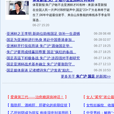
体育新报:朱广沪敢不去亚洲杯才叫有种
体育新报:朱广沪敢不去亚洲杯才叫有种 - 来源:体育新报
在全国人民一片声讨和怀疑声中,国足“23+7”大名单终于诞
生了,06年中超最佳射手、来自山东鲁能的锋线杀手李金羽
落选...
06-27 15:20
·
亚洲杯之王李明:新岗位助推国足 弥补一生遗憾
06-28 08:48
·
国足为亚洲杯进行热身 将赴中国香港参加...
06-28 02:07
·
亚洲杯开打侃侃而谈 朱广沪“愿做国足垫...
06-27 19:25
·
朱广沪要用成绩赢回尊重 国足"疯狂的备战...
06-27 18:25
·
国足高温下积极备战 朱广沪:连四强对手都研究
06-27 14:26
·
国足亚洲杯战术基本确立 朱广沪要靠防守...
06-27 12:13
·
国足媒体座谈 记者赠诗朱广沪发表“励志...
06-26 10:53
更多关于
朱广沪 国足
的新闻>>