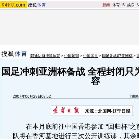
新闻
-
体育
-
S
-
娱乐
-
阿迪达斯搜狐体育
>
中国足球
>
中国国足
>
国足备战07亚洲杯
>
国足冲刺亚洲杯备战 全程封闭只
容
2007年06月28日08:52
[
我来
来源：北国网-辽宁日报
在本月底前往中国香港参加 “回归杯”之
队将在香河基地进行三次公开训练课，其余