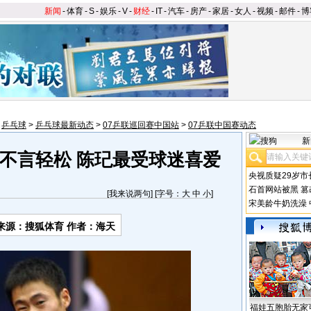
新闻
-
体育
-
S
-
娱乐
-
V
-
财经
-
IT
-
汽车
-
房产
-
家居
-
女人
-
视频
-
邮件
-
博
>
乒乓球
>
乒乓球最新动态
>
07乒联巡回赛中国站
>
07乒联中国赛动态
新
不言轻松 陈玘最受球迷喜爱
央视质疑29岁市
石首网站被黑
篡
[
我来说两句
] [字号：
大
中
小
]
宋美龄牛奶洗澡
来源：搜狐体育 作者：海天
福娃五胞胎无家