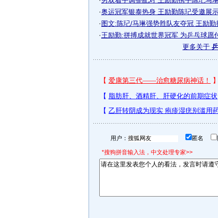
·
男双着手调整配对 王励勤携手陈玘马琳搭
·
奥运冠军银泰热身 王励勤陈玘受邀展示球
·
图文:陈玘/马琳强势胜队友夺冠 王励
·
王励勤:拼搏成就世界冠军 为乒乓球愿
更多关于
乒
用户：
匿名
*搜狗拼音输入法，中文处理专家>>