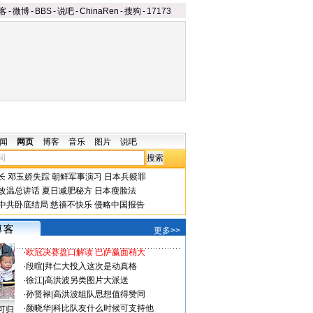
客
-
微博
-
BBS
-
说吧
-
ChinaRen
-
搜狗
-
17173
闻
网页
博客
音乐
图片
说吧
长
邓玉娇失踪
朝鲜军事演习
日本兵赎罪
改温总讲话
夏日减肥秘方
日本瘦脸法
中共卧底结局
慈禧不快乐
侵略中国报告
更多>>
·
欧冠决赛盘口解读 巴萨赢面稍大
·
段暄
|
拜仁大投入这次是动真格
·
徐江
|
高洪波另类图片大派送
·
孙贤禄
|
高洪波组队思想值得赞同
·
颜晓华
|
科比队友什么时候可支持他
可归