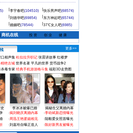
5)
李宇春吧
(104510)
快乐男声吧
(68574)
刘德华吧
(69854)
东方神起吧
(65744)
婚姻吧
(78544)
37℃女人吧
(6985)
商机在线
|
投 资
创 业
健 康
更多>>
对口相声集
杜拉拉升职记
张震讲故事
红楼梦
-精绝古城
世界名著
平凡的世界
货币战争2
毒杀毒专家
经典手机游游格斗集
福彩3D走势图
情史
李冰冰被爆已婚
揭秘生父离婚内幕
孕
·
揭刘晓庆离婚内幕
·
李幼斌新恋情曝光
婚
·
周迅王艳婆媳相见
·
陆毅爱女照首曝光
折
·
刘嘉玲自曝正造人
·
陈好新男友被曝光