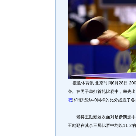
搜狐体育讯 北京时间6月28日 2
夺。在男子单打首轮比赛中，率先出
吧
)
和陈玘以4-0同样的比分战胜了
老将王励勤这次面对是伊朗选手阿
王励勤在其余三局比赛中均以11-2