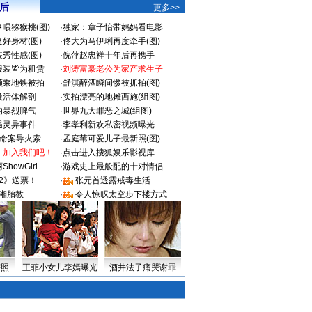
 后
更多>>
喂猕猴桃(图)
·
独家：章子怡带妈妈看电影
好身材(图)
·
佟大为马伊琍再度牵手(图)
秀性感(图)
·
倪萍赵忠祥十年后再携手
服装皆为租赁
·
刘涛富豪老公为家产求生子
颜乘地铁被拍
·
舒淇醉酒瞬间惨被抓拍(图)
做活体解剖
·
实拍漂亮的地摊西施(组图)
的暴烈脾气
·
世界九大罪恶之城(组图)
遇灵异事件
·
李孝利新欢私密视频曝光
成命案导火索
·
孟庭苇可爱儿子最新照(图)
：加入我们吧！
·
点击进入搜狐娱乐影视库
howGirl
·
游戏史上最般配的十对情侣
2》送票！
·
张元首透露戒毒生活
湘胎教
·
令人惊叹太空步下楼方式
密照
王菲小女儿李嫣曝光
酒井法子痛哭谢罪