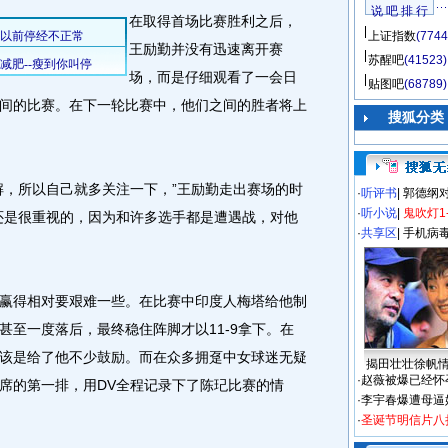
说 吧 排 行
在取得首场比赛胜利之后，
上证指数
(7744
王励勤并没有迅速离开赛
苏醒吧
(41523)
场，而是仔细观看了一会日
贴图吧
(68789)
间的比赛。在下一轮比赛中，他们之间的胜者将上
搜狐分类
，所以自己就多关注一下，”王励勤走出赛场的时
·
听评书
|
郭德纲
·
听小说
|
鬼吹灯1
还是很重视的，因为和许多选手都是遭遇战，对他
·
共享区
|
手机病
得相对要艰难一些。在比赛中印度人梅塔给他制
甚至一度落后，最终稳住阵脚才以11-9拿下。在
该是给了他不少鼓励。而在众多拥趸中女球迷无疑
揭田壮壮徐帆
·
赵薇被爆已经怀
席的第一排，用DV全程记录下了陈玘比赛的情
·
李宇春爆遭母逼
·
圣诞节明信片八