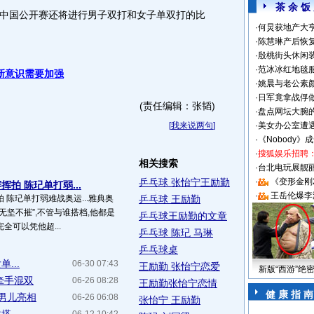
茶 余 饭
国公开赛还将进行男子双打和女子单双打的比
·
何炅获地产大亨
·
陈慧琳产后恢复
·
殷桃街头休闲装
·
范冰冰红地毯
新意识需要加强
·
姚晨与老公素
·
日军竟拿战俘
(责任编辑：张韬)
·
盘点网坛大腕
[
我来说两句
]
·
美女办公室遭
·
《Nobody》
·
搜狐娱乐招聘
相关搜索
·
台北电玩展靓丽S
乒乓球 张怡宁王励勤
·
《变形金刚
拍 陈玘单打弱...
·
王岳伦爆李
 陈玘单打弱难战奥运...雅典奥
乒乓球 王励勤
无坚不摧”,不管与谁搭档,他都是
乒乓球王励勤的文章
全可以凭他超...
乒乓球 陈玘 马琳
乒乓球桌
...
06-30 07:43
王励勤 张怡宁恋爱
新版“西游”绝
牵手混双
06-26 08:28
王励勤张怡宁恋情
健 康 指 南
男儿亮相
06-26 06:08
张怡宁 王励勤