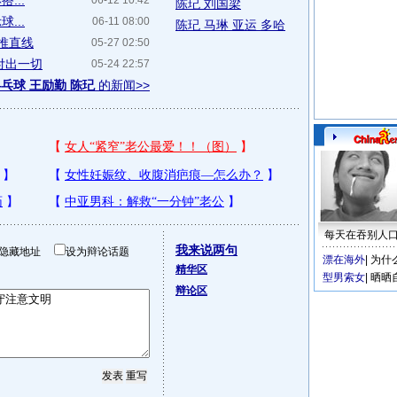
...
06-12 10:42
陈玘 刘国梁
...
06-11 08:00
陈玘 马琳 亚运 多哈
勤推直线
05-27 02:50
付出一切
05-24 22:57
乓球 王励勤 陈玘
的新闻>>
每天在吞别人
我来说两句
隐藏地址
设为辩论话题
漂在海外
|
为什
精华区
型男索女
|
晒晒
辩论区