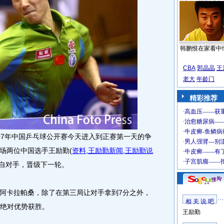
韩鹏恨在家看中
CBA
郭晶晶
王
老大
年龄门
精彩推荐
007年中国乒乓球公开赛今天进入到正赛第一天的争
场两位中国选手王励勤
(
资料
,
王励勤新闻
,
王励勤说
各自对手，晋级下一轮。
卡拉帕桑，除了在第三局让对手拿到7分之外，
相 关 说 吧
的绝对优势获胜。
王励勤