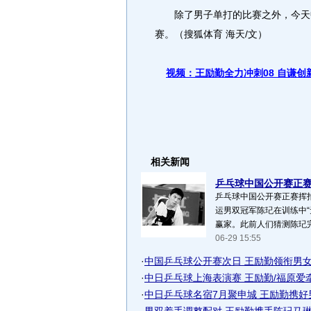
除了男子单打的比赛之外，今天中
赛。（搜狐体育 海天/文）
视频：王励勤全力冲刺08 自谦创
相关新闻
乒乓球中国公开赛正赛挥
乒乓球中国公开赛正赛挥拍
运男双冠军陈玘在训练中“
赢家。此前人们猜测陈玘完
06-29 15:55
·
中国乒乓球公开赛次日 王励勤领衔男女单
·
中日乒乓球上海表演赛 王励勤/福原爱
·
中日乒乓球名宿7月聚申城 王励勤携好