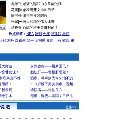
·
冉雄飞
|
老聂的嘴和山东鲁能的腿
·
马寅
|
陈忠和离开女排的日子
·
陈书佳
|
谢杏芳被叫阿姨
·
张斌
|
一场人和猫的伟大比赛
·
马晓春
|
俞斌的棋王是谁封的？
缅战
热点标签：
NBA
姚明
火箭
易建联
杜丽
治郅
刘翔
殷铁生
郎平
全明星
麦迪
于芬
欧冠
弗
说 吧
更多>>