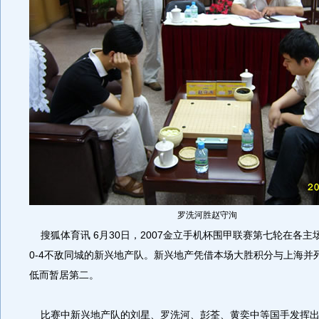
罗洗河胜赵守洵
搜狐体育讯 6月30日，2007金立手机杯围甲联赛第七轮在各主
0-4不敌同城的新兴地产队。新兴地产凭借本场大胜积分与上海并
低而暂居第二。
比赛中新兴地产队的刘星、罗洗河、彭荃、黄奕中等国手发挥出