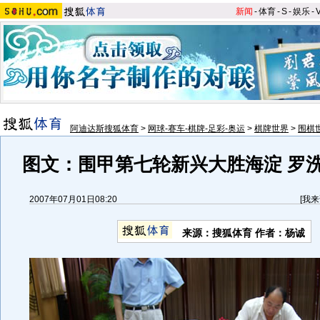
新闻
-
体育
-
S
-
娱乐
-
阿迪达斯搜狐体育
>
网球-赛车-棋牌-足彩-奥运
>
棋牌世界
>
围棋
图文：围甲第七轮新兴大胜海淀 罗
2007年07月01日08:20
[
我来
来源：搜狐体育 作者：杨诚