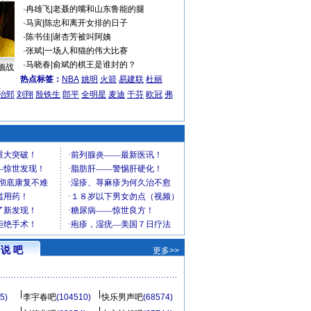
·
冉雄飞
|
老聂的嘴和山东鲁能的腿
·
马寅
|
陈忠和离开女排的日子
·
陈书佳
|
谢杏芳被叫阿姨
·
张斌
|
一场人和猫的伟大比赛
·
马晓春
|
俞斌的棋王是谁封的？
缅战
热点标签：
NBA
姚明
火箭
易建联
杜丽
治郅
刘翔
殷铁生
郎平
全明星
麦迪
于芬
欧冠
弗
说 吧
更多>>
5)
李宇春吧
(104510)
快乐男声吧
(68574)