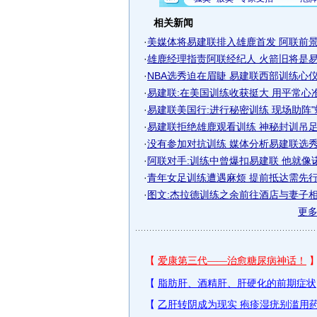
相关新闻
·
美媒体将易建联排入雄鹿首发 阿联前景一
·
雄鹿经理指责阿联经纪人 火箭旧将是易建
·
NBA选秀迫在眉睫 易建联西部训练心
·
易建联:在美国训练收获挺大 用平常心
·
易建联美国行:进行秘密训练 现场助阵"
·
易建联拒绝雄鹿观看训练 神秘封训吊足球
·
没有参加对抗训练 媒体分析易建联选秀顺
·
阿联对手:训练中曾爆扣易建联 他就像
·
青年女足训练遭遇麻烦 提前抵达需先
·
图文:杰拉德训练之余前往酒店与妻子相聚 
更