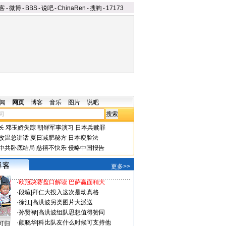
客
-
微博
-
BBS
-
说吧
-
ChinaRen
-
搜狗
-
17173
闻
网页
博客
音乐
图片
说吧
长
邓玉娇失踪
朝鲜军事演习
日本兵赎罪
改温总讲话
夏日减肥秘方
日本瘦脸法
中共卧底结局
慈禧不快乐
侵略中国报告
更多>>
·
欧冠决赛盘口解读 巴萨赢面稍大
·
段暄
|
拜仁大投入这次是动真格
·
徐江
|
高洪波另类图片大派送
·
孙贤禄
|
高洪波组队思想值得赞同
·
颜晓华
|
科比队友什么时候可支持他
可归