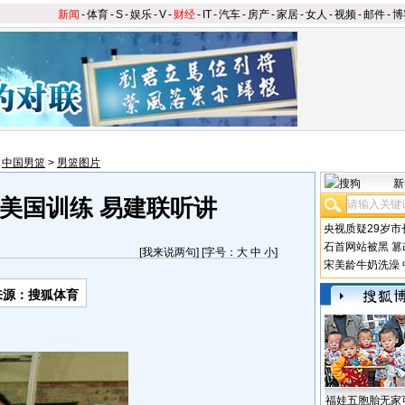
新闻
-
体育
-
S
-
娱乐
-
V
-
财经
-
IT
-
汽车
-
房产
-
家居
-
女人
-
视频
-
邮件
-
博
>
中国男篮
>
男篮图片
新
美国训练 易建联听讲
央视质疑29岁市
石首网站被黑
篡
[
我来说两句
] [字号：
大
中
小
]
宋美龄牛奶洗澡
来源：搜狐体育
福娃五胞胎无家