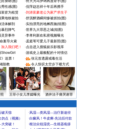
好身材(图)
·
佟大为马伊琍再度牵手(图)
秀性感(图)
·
倪萍赵忠祥十年后再携手
服装皆为租赁
·
刘涛富豪老公为家产求生子
颜乘地铁被拍
·
舒淇醉酒瞬间惨被抓拍(图)
做活体解剖
·
实拍漂亮的地摊西施(组图)
的暴烈脾气
·
世界九大罪恶之城(组图)
遇灵异事件
·
李孝利新欢私密视频曝光
成命案导火索
·
孟庭苇可爱儿子最新照(图)
：加入我们吧！
·
点击进入搜狐娱乐影视库
howGirl
·
游戏史上最般配的十对情侣
2》送票！
·
张元首透露戒毒生活
湘胎教
·
令人惊叹太空步下楼方式
密照
王菲小女儿李嫣曝光
酒井法子痛哭谢罪