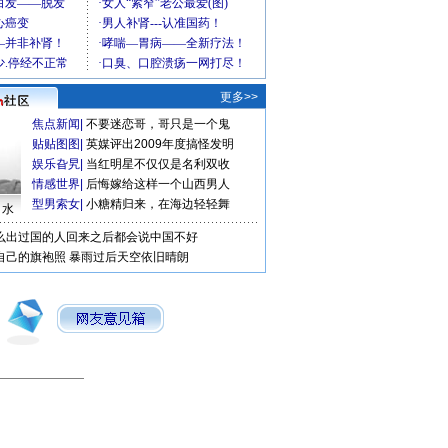
更多>>
焦点新闻
|
不要迷恋哥，哥只是一个鬼
贴贴图图
|
英媒评出2009年度搞怪发明
娱乐旮旯
|
当红明星不仅仅是名利双收
情感世界
|
后悔嫁给这样一个山西男人
型男索女
|
小糖精归来，在海边轻轻舞
口水
么出过国的人回来之后都会说中国不好
自己的旗袍照
暴雨过后天空依旧晴朗