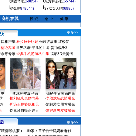
刘德华吧
(69854)
东方神起吧
(65744)
婚姻吧
(78544)
37℃女人吧
(6985)
商机在线
|
投 资
创 业
健 康
更多>>
对口相声集
杜拉拉升职记
张震讲故事
红楼梦
-精绝古城
世界名著
平凡的世界
货币战争2
毒杀毒专家
经典手机游游格斗集
福彩3D走势图
情史
李冰冰被爆已婚
揭秘生父离婚内幕
孕
·
揭刘晓庆离婚内幕
·
李幼斌新恋情曝光
婚
·
周迅王艳婆媳相见
·
陆毅爱女照首曝光
折
·
刘嘉玲自曝正造人
·
陈好新男友被曝光
 后
更多>>
喂猕猴桃(图)
·
独家：章子怡带妈妈看电影