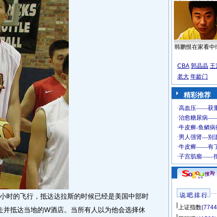
韩鹏恨在家看中
CBA
郭晶晶
王
老大
年龄门
精彩推荐
说 吧 排 行
小时的飞行，抵达达拉斯的时候已经是美国中部时
上证指数
(7744
走并抵达当地的W酒店。当所有人以为他会选择休