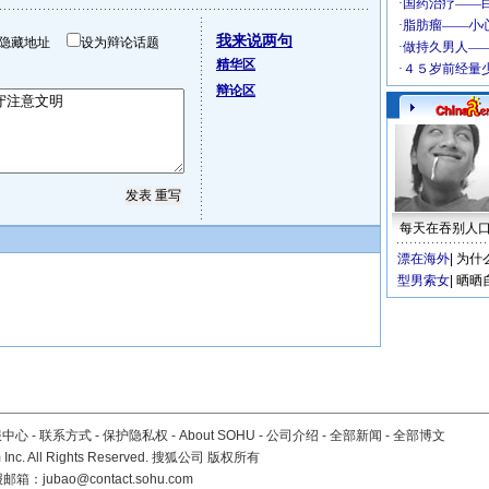
我来说两句
隐藏地址
设为辩论话题
精华区
辩论区
每天在吞别人
漂在海外
|
为什
型男索女
|
晒晒
服中心
-
联系方式
-
保护隐私权
-
About SOHU
-
公司介绍
-
全部新闻
-
全部博文
Inc. All Rights Reserved. 搜狐公司
版权所有
报邮箱：
jubao@contact.sohu.com