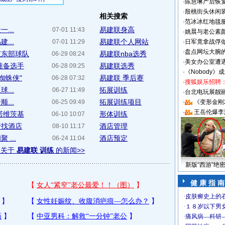
·
陈慧琳产后恢复
·
殷桃街头休闲装
相关搜索
·
范冰冰红地毯
...
易建联身高
07-01 11:43
·
姚晨与老公素
...
易建联个人网站
07-01 11:29
·
日军竟拿战俘
·
盘点网坛大腕
仪东部球队
易建联nba选秀
06-29 08:24
·
美女办公室遭
准备选手
易建联选秀
06-28 09:25
·
《Nobody》
蜘蛛侠"
易建联 季后赛
06-28 07:32
·
搜狐娱乐招聘
...
拓展训练
06-27 11:49
·
台北电玩展靓丽S
...
拓展训练项目
06-25 09:49
·
《变形金刚
·
王岳伦爆李
诺维茨基
形体训练
06-10 10:07
行找酒店
酒店管理
08-10 11:17
...
酒店预定
06-24 11:04
多关于
易建联 训练
的新闻>>
新版“西游”绝
健 康 指 南