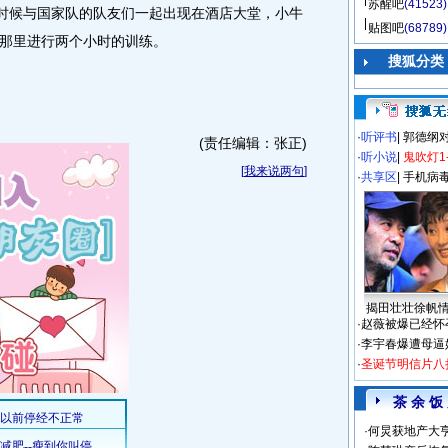
苏醒吧
(41523)
的时候与国家队的队友们一起出现在酒店大堂，小牛
贴图吧
(68789)
那里进行两个小时的训练。
搜狐分类
·
听评书
|
郭德纲
(责任编辑：张正)
·
听小说
|
鬼吹灯1
[
我来说两句
]
·
共享区
|
手机病
揭田壮壮徐帆
·
赵薇被爆已经怀
·
李宇春爆遭母逼
·
圣诞节明信片八
茶 余 饭
·
何炅获地产大亨