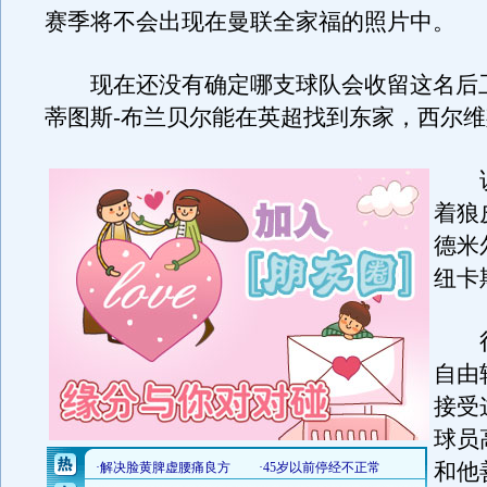
赛季将不会出现在曼联全家福的照片中。
现在还没有确定哪支球队会收留这名后
蒂图斯-布兰贝尔能在英超找到东家，西尔
说
着狼
德米
纽卡
很
自由
接受
球员
和他