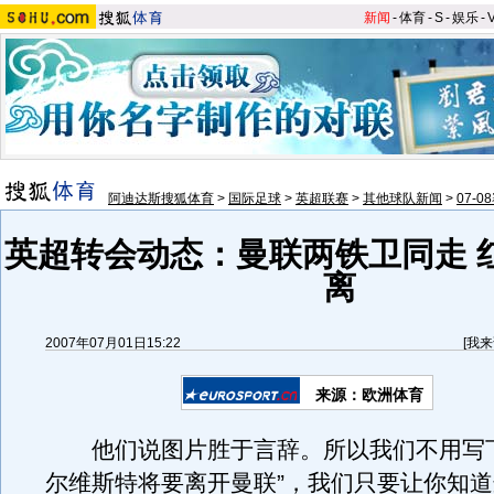
新闻
-
体育
-
S
-
娱乐
-
阿迪达斯搜狐体育
>
国际足球
>
英超联赛
>
其他球队新闻
>
07-
英超转会动态：曼联两铁卫同走 
离
2007年07月01日15:22
[
我来
来源：欧洲体育
他们说图片胜于言辞。所以我们不用写下
尔维斯特将要离开曼联”，我们只要让你知