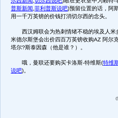
尔西新闻
,
切尔西说吧
)
敢在更衣室中为赖特-
普斯新闻
,
菲利普斯说吧
)
预留位置的话，阿
用一千万英镑的价钱打消切尔西的念头。
西汉姆联会为热刺情绪不稳的埃及人米
米德尔斯堡会出价四百万英镑收购AZ 阿尔
塔尔?斯泰因森（他是谁？）。
哦，曼联还要购买卡洛斯-特维斯
(
特维
说吧
)
。
(