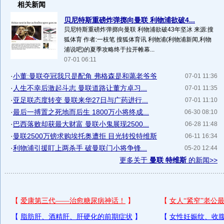
相关新闻
贝尼特斯重磅炸弹掷向曼联 利物浦欲破4...
贝尼特斯重磅炸弹掷向曼联 利物浦欲破43年坚冰 来源:搜
狐体育 作者:一枝笔 搜狐体育讯 利物浦(利物浦新闻,利物
浦说吧)的夏季攻略终于拉开帷幕...
07-01 06:11
·
小董:曼联夺冠我只是配角 弗格森是和蔼老爷爷
07-01 11:36
·
人生不幸后激起斗志 曼联道路让董方卓习...
07-01 11:35
·
亚足联态度转变 曼联来华27日与广药进行...
07-01 11:10
·
最后一搏置之死地而后生 1800万小将终成...
06-30 08:10
·
巴西落败却获最大财富 曼联小鬼展现2500...
06-28 11:48
·
曼联2500万镑求购埃托奥遭拒 目光转投特维斯
06-11 16:34
·
利物浦引援盯上两杀手 破曼联门小将争锋...
05-20 12:44
更多关于
曼联 特维斯
的新闻>>