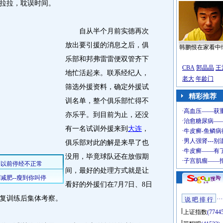
拉拉，耽误时间。
自从半个月前实德再次
放出要引援的消息之后，俱
韩鹏恨在家看中
乐部和邦弗雷雷便双管齐下
CBA
郭晶晶
王
地忙活起来。联系经纪人，
老大
年龄门
筛选外援资料，确定外援试
精彩推荐
训名单，整个俱乐部忙得不
亦乐乎。到目前为止，还没
有一名试训外援来到
大连
，
俱乐部对此的解是来早了也
没用，毕竟球队还在放假期
间，最好的处理方式就是让
看好的外援们在7月7日、8日
恢复训练后集体考察。
说 吧 排 行
上证指数
(7744