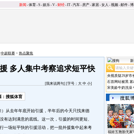
新闻
-
体育
-
S
-
娱乐
-
V
-
财经
-
IT
-
汽车
-
房产
-
家居
-
女人
-
视频
-
邮件
-
博
>
中超联赛
>
热点聚焦
新
援 多人集中考察追求短平快
央视质疑29岁市
石首网站被黑
篡
[
我来说两句
] [字号：
大
中
小
]
宋美龄牛奶洗澡
源：搜狐体育
来）从去年年底开始引援，半年后的今天只找来德
没有达到满意的底线。这一次，引援的时间更短、
行一场短平快的引援活动，把一批外援集中起来考
福娃五胞胎无家