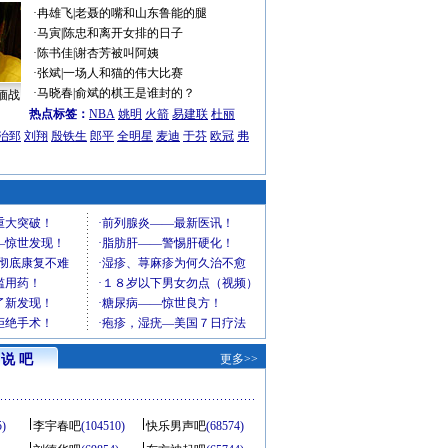
·
冉雄飞
|
老聂的嘴和山东鲁能的腿
·
马寅
|
陈忠和离开女排的日子
·
陈书佳
|
谢杏芳被叫阿姨
·
张斌
|
一场人和猫的伟大比赛
·
马晓春
|
俞斌的棋王是谁封的？
缅战
热点标签：
NBA
姚明
火箭
易建联
杜丽
治郅
刘翔
殷铁生
郎平
全明星
麦迪
于芬
欧冠
弗
说 吧
更多>>
5)
李宇春吧
(104510)
快乐男声吧
(68574)