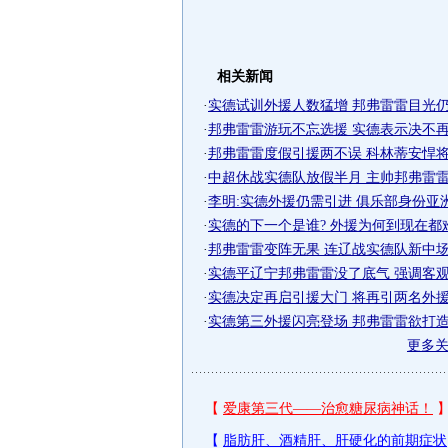
相关新闻
·
实德试训外援人数猛增 邦弗雷雷目光仍放
·
邦弗雷雷游玩不忘选援 实德表示决不再引
·
邦弗雷雷度假引援两不误 科林蒂安悍将走
·
中超休战实德队放假半月 主帅邦弗雷雷重
·
李明:实德外援仍需引进 俱乐部身份亚
·
实德的下一个是谁? 外援为何到现在都
·
邦弗雷雷变阵无果 连辽战实德队新中场尚
·
实德平辽宁邦弗雷雷没了底气 强调客观缺
·
实德决定再启引援大门 将再引两名外
·
实德第三外援闪亮登场 邦弗雷雷欲打造"前
更多