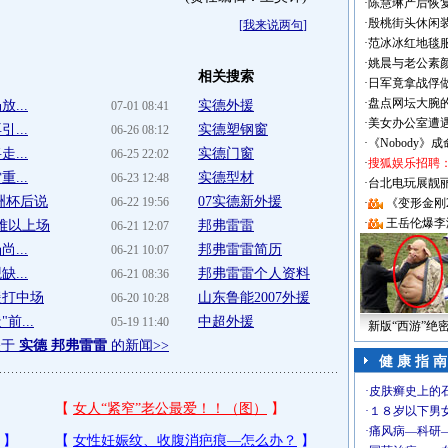
·
陈慧琳产后恢复
·
殷桃街头休闲装
[
我来说两句
]
·
范冰冰红地毯
·
姚晨与老公素
相关搜索
·
日军竟拿战俘
·
盘点网坛大腕
...
实德外援
07-01 08:41
·
美女办公室遭
...
实德塑钢窗
06-26 08:12
·
《Nobody》
...
实德门窗
06-25 22:02
·
搜狐娱乐招聘
...
实德型材
06-23 12:48
·
台北电玩展靓丽Sh
洲杯后说
07实德新外援
06-22 19:56
·
《变形金刚
·
王岳伦爆李
难以上场
邦弗雷雷
06-21 12:07
...
邦弗雷雷简历
06-21 10:07
...
邦弗雷雷个人资料
06-21 08:36
援打中场
山东鲁能2007外援
06-20 10:28
...
中超外援
05-19 11:40
新版“西游”绝
关于
实德 邦弗雷雷
的新闻>>
健 康 指 南