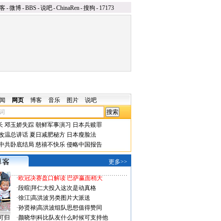
客
-
微博
-
BBS
-
说吧
-
ChinaRen
-
搜狗
-
17173
闻
网页
博客
音乐
图片
说吧
长
邓玉娇失踪
朝鲜军事演习
日本兵赎罪
改温总讲话
夏日减肥秘方
日本瘦脸法
中共卧底结局
慈禧不快乐
侵略中国报告
更多>>
·
欧冠决赛盘口解读 巴萨赢面稍大
·
段暄
|
拜仁大投入这次是动真格
·
徐江
|
高洪波另类图片大派送
·
孙贤禄
|
高洪波组队思想值得赞同
可归
·
颜晓华
|
科比队友什么时候可支持他