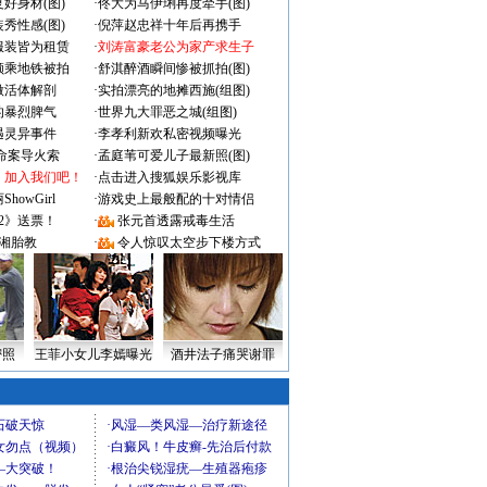
好身材(图)
·
佟大为马伊琍再度牵手(图)
秀性感(图)
·
倪萍赵忠祥十年后再携手
服装皆为租赁
·
刘涛富豪老公为家产求生子
颜乘地铁被拍
·
舒淇醉酒瞬间惨被抓拍(图)
做活体解剖
·
实拍漂亮的地摊西施(组图)
的暴烈脾气
·
世界九大罪恶之城(组图)
遇灵异事件
·
李孝利新欢私密视频曝光
成命案导火索
·
孟庭苇可爱儿子最新照(图)
：加入我们吧！
·
点击进入搜狐娱乐影视库
owGirl
·
游戏史上最般配的十对情侣
2》送票！
·
张元首透露戒毒生活
湘胎教
·
令人惊叹太空步下楼方式
密照
王菲小女儿李嫣曝光
酒井法子痛哭谢罪