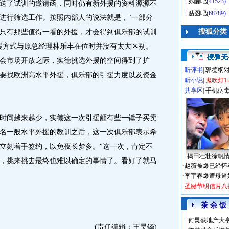
苏醒吧
(41523)
了试训的邀请函，同时仍有新外援的资料源源不
贴图吧
(68789)
进行筛选工作。按照内部人的说法就是，"一部分
搜狐分类
只有那些值得一看的外援，才会得到俱乐部的试训
援方式与原总经理林乐丰在位时并没有太大区别。
会市场开放之际，实德挑选外援的空间得到了扩
·
听评书
|
郭德纲
要找欧洲高水平外援，俱乐部的引援力度以及资金
·
听小说
|
鬼吹灯1
·
共享区
|
手机病
间越来越少，实德这一次引援颇有些一锤子买卖
名一般水平外援的教训之后，这一次俱乐部表示希
立刻着手签约，以免夜长梦多。"这一次，肯定不
揭田壮壮徐帆
，挑来挑去最终也难以确定的事情了。看好了就马
·
赵薇被爆已经怀
·
李宇春爆遭母逼
·
圣诞节明信片八
茶 余 饭
·
何炅获地产大亨
(责任编辑：王昊铎)