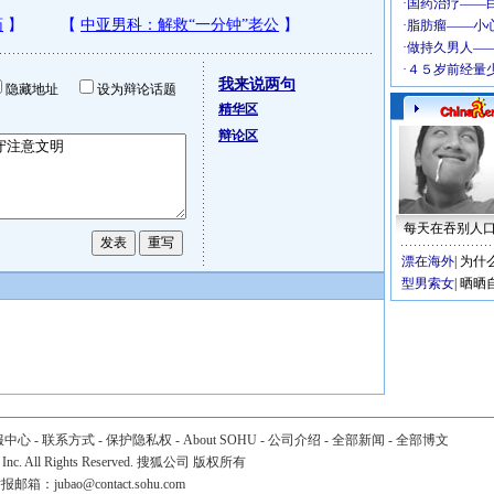
我来说两句
隐藏地址
设为辩论话题
精华区
辩论区
每天在吞别人
漂在海外
|
为什
型男索女
|
晒晒
服中心
-
联系方式
-
保护隐私权
-
About SOHU
-
公司介绍
-
全部新闻
-
全部博文
 Inc. All Rights Reserved. 搜狐公司
版权所有
举报邮箱：
jubao@contact.sohu.com