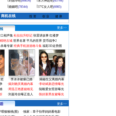
刘德华吧
(69854)
东方神起吧
(65744)
婚姻吧
(78544)
37℃女人吧
(6985)
商机在线
|
投 资
创 业
健 康
更多>>
对口相声集
杜拉拉升职记
张震讲故事
红楼梦
-精绝古城
世界名著
平凡的世界
货币战争2
毒杀毒专家
经典手机游游格斗集
福彩3D走势图
情史
李冰冰被爆已婚
揭秘生父离婚内幕
孕
·
揭刘晓庆离婚内幕
·
李幼斌新恋情曝光
婚
·
周迅王艳婆媳相见
·
陆毅爱女照首曝光
折
·
刘嘉玲自曝正造人
·
陈好新男友被曝光
 后
更多>>
喂猕猴桃(图)
·
独家：章子怡带妈妈看电影