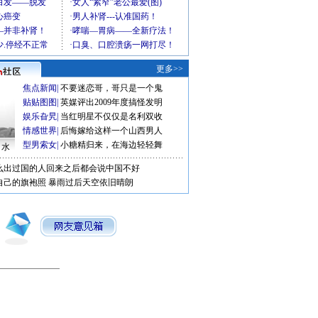
更多>>
焦点新闻
|
不要迷恋哥，哥只是一个鬼
贴贴图图
|
英媒评出2009年度搞怪发明
娱乐旮旯
|
当红明星不仅仅是名利双收
情感世界
|
后悔嫁给这样一个山西男人
型男索女
|
小糖精归来，在海边轻轻舞
口水
么出过国的人回来之后都会说中国不好
自己的旗袍照
暴雨过后天空依旧晴朗