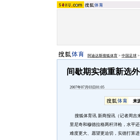
阿迪达斯搜狐体育
>
中国足球
间歇期实德重新选外
2007年07月03日01:05
来
搜狐体育讯 新商报讯（记者周吉
里尼奇和穆德拉格两杆洋枪，水平还
难度更大、愿望更迫切，实德打算进