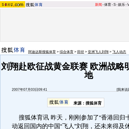
新闻
-
体育
-
S
-
娱乐
-
阿迪达斯搜狐体育
>
综合体育
>
田径
>
亚洲飞人刘翔
>
飞人动态
刘翔赴欧征战黄金联赛 欧洲战略
地
2007年07月03日09:41
[
我来说
来源：搜狐体育
搜狐体育讯 昨天，刚刚参加了“香港回归十
动返回国内的中国“飞人”刘翔，还未来得及