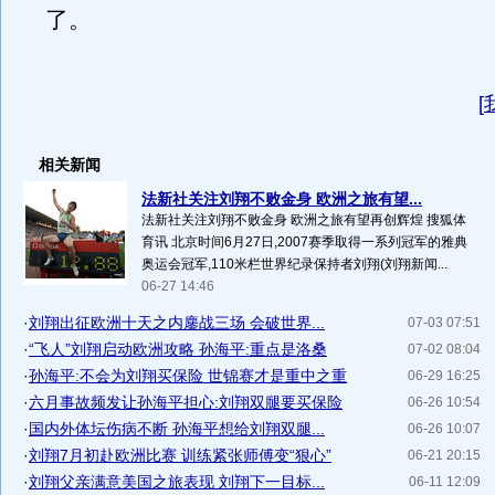
了。
[
相关新闻
法新社关注刘翔不败金身 欧洲之旅有望...
法新社关注刘翔不败金身 欧洲之旅有望再创辉煌 搜狐体
育讯 北京时间6月27日,2007赛季取得一系列冠军的雅典
奥运会冠军,110米栏世界纪录保持者刘翔(刘翔新闻...
06-27 14:46
·
刘翔出征欧洲十天之内鏖战三场 会破世界...
07-03 07:51
·
“飞人”刘翔启动欧洲攻略 孙海平:重点是洛桑
07-02 08:04
·
孙海平:不会为刘翔买保险 世锦赛才是重中之重
06-29 16:25
·
六月事故频发让孙海平担心:刘翔双腿要买保险
06-26 10:54
·
国内外体坛伤病不断 孙海平想给刘翔双腿...
06-26 10:07
·
刘翔7月初赴欧洲比赛 训练紧张师傅变“狠心”
06-21 20:15
·
刘翔父亲满意美国之旅表现 刘翔下一目标...
06-11 12:09