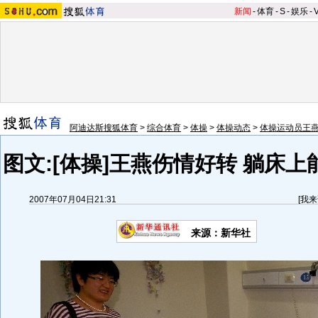
新闻
-
体育
-
S
-
娱乐
-
阿迪达斯搜狐体育
>
综合体育
>
体操
>
体操动态
>
体操运动员王
图文:[体操]王燕伤情好转 躺床
2007年07月04日21:31
[
我来
来源：新华社