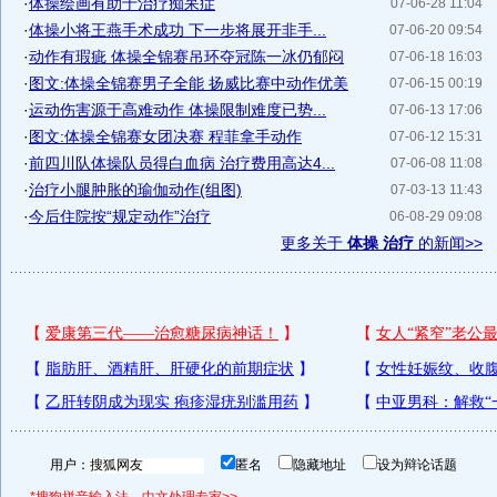
·
体操绘画有助于治疗痴呆症
07-06-28 11:04
·
体操小将王燕手术成功 下一步将展开非手...
07-06-20 09:54
·
动作有瑕疵 体操全锦赛吊环夺冠陈一冰仍郁闷
07-06-18 16:03
·
图文:体操全锦赛男子全能 扬威比赛中动作优美
07-06-15 00:19
·
运动伤害源于高难动作 体操限制难度已势...
07-06-13 17:06
·
图文:体操全锦赛女团决赛 程菲拿手动作
07-06-12 15:31
·
前四川队体操队员得白血病 治疗费用高达4...
07-06-08 11:08
·
治疗小腿肿胀的瑜伽动作(组图)
07-03-13 11:43
·
今后住院按“规定动作”治疗
06-08-29 09:08
更多关于
体操 治疗
的新闻>>
用户：
匿名
隐藏地址
设为辩论话题