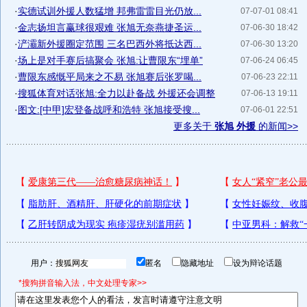
·
实德试训外援人数猛增 邦弗雷雷目光仍放...
07-07-01 08:41
·
金志扬坦言赢球很艰难 张旭无奈燕捷圣运...
07-06-30 18:42
·
浐灞新外援圈定范围 三名巴西外将抵达西...
07-06-30 13:20
·
场上是对手赛后搞聚会 张旭:让曹限东“埋单”
07-06-24 06:45
·
曹限东感慨平局来之不易 张旭赛后张罗喝...
07-06-23 22:11
·
搜狐体育对话张旭:全力以赴备战 外援还会调整
07-06-13 19:11
·
图文:[中甲]宏登备战呼和浩特 张旭接受搜...
07-06-01 22:51
更多关于
张旭 外援
的新闻>>
用户：
匿名
隐藏地址
设为辩论话题
*搜狗拼音输入法，中文处理专家>>