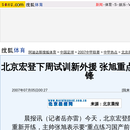
新闻
-
体育
-
S
-
娱乐
-
阿迪达斯搜狐体育
>
中国足球
>
2007中甲联赛
>
中甲热点
>
北京
北京宏登下周试训新外援 张旭重
锋
2007年07月05日00:27
[
我来
来源：北京晨报
晨报讯（记者岳亦雷）今天，北京宏登
重新开练，主帅张旭表示要“重点练习国产前