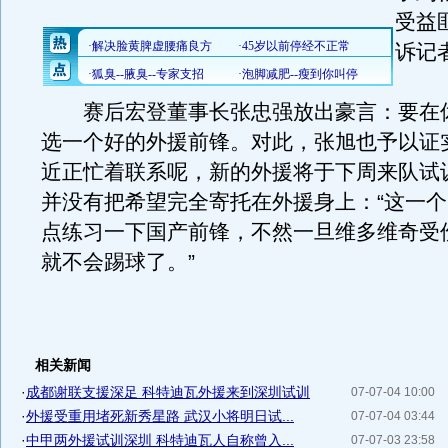
受益
诉记
赛后宏登董事长张忠强放出豪言：要在
选一个好的外援前锋。对此，张旭也予以证
近正忙着联系呢，新的外援将于下周来队试
并没有把希望完全寄托在外援身上：“这一
点练习一下国产前锋，不然一旦维多维奇受
就不会踢球了。”
相关新闻
·
成都谢联支援深足 科特迪瓦外援来到深圳试训
07-07-04 10:00
·
外援受重用堵死新秀星路 武汉小将明日试...
07-07-04 03:44
·
中甲两外援试训深圳 科特迪瓦人自称曾入...
07-07-03 23:58