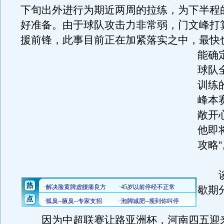
下旬出外进行为期近两周的拉练，为下半程
好准备。由于球队攻击力非常弱，门文峰打
援前锋，此事目前正在加紧落实之中，最快
能确
球队
训练
峰本
敞开
他即
攻略”
谈备
歇期
因为中超联赛让路亚洲杯，河南四五迎