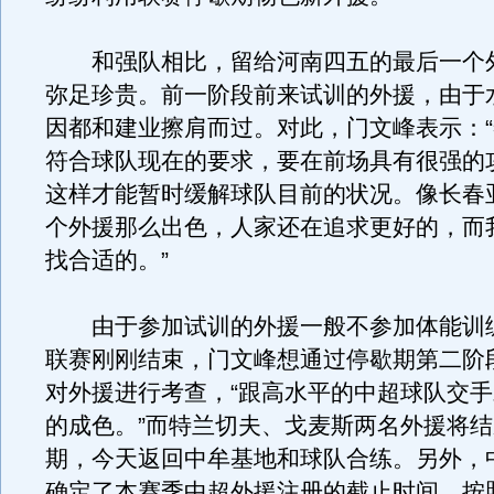
和强队相比，留给河南四五的最后一个
弥足珍贵。前一阶段前来试训的外援，由于
因都和建业擦肩而过。对此，门文峰表示：
符合球队现在的要求，要在前场具有很强的
这样才能暂时缓解球队目前的状况。像长春
个外援那么出色，人家还在追求更好的，而
找合适的。”
由于参加试训的外援一般不参加体能训
联赛刚刚结束，门文峰想通过停歇期第二阶
对外援进行考查，“跟高水平的中超球队交
的成色。”而特兰切夫、戈麦斯两名外援将
期，今天返回中牟基地和球队合练。另外，
确定了本赛季中超外援注册的截止时间，按