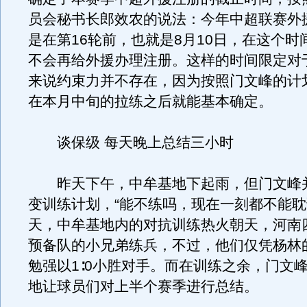
员会秘书长郎效农的说法：今年中超联赛外
是在第16轮前，也就是8月10日，在这个时
不会再给外援办理注册。这样的时间限定对
来说约束力并不存在，因为按照门文峰的计
在本月中旬的拉练之后就能基本确定。
谈保级 每天晚上总结三小时
昨天下午，中牟基地下起雨，但门文峰
变训练计划，“能不练吗，现在一刻都不能耽
天，中牟基地内的对抗训练热火朝天，河南
预备队的小兄弟练兵，不过，他们仅凭杨林
勉强以1∶0小胜对手。而在训练之余，门文
地让球员们对上半个赛季进行总结。