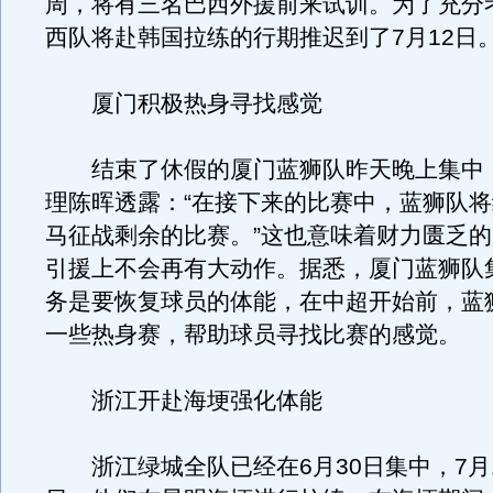
周，将有三名巴西外援前来试训。为了充分
西队将赴韩国拉练的行期推迟到了7月12日
厦门积极热身寻找感觉
结束了休假的厦门蓝狮队昨天晚上集中
理陈晖透露：“在接下来的比赛中，蓝狮队
马征战剩余的比赛。”这也意味着财力匮乏
引援上不会再有大动作。据悉，厦门蓝狮队
务是要恢复球员的体能，在中超开始前，蓝
一些热身赛，帮助球员寻找比赛的感觉。
浙江开赴海埂强化体能
浙江绿城全队已经在6月30日集中，7月1