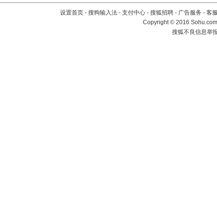
设置首页
-
搜狗输入法
-
支付中心
-
搜狐招聘
-
广告服务
-
客
Copyright
©
2016 Sohu.com 
搜狐不良信息举