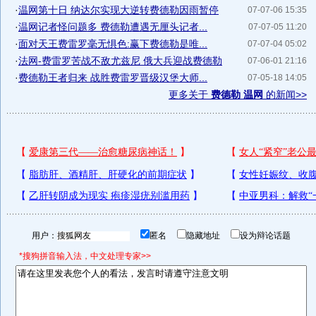
·
温网第十日 纳达尔实现大逆转费德勒因雨暂停
07-07-06 15:35
·
温网记者怪问题多 费德勒遭遇无厘头记者...
07-07-05 11:20
·
面对天王费雷罗毫无惧色:赢下费德勒是唯...
07-07-04 05:02
·
法网-费雷罗苦战不敌尤兹尼 俄大兵迎战费德勒
07-06-01 21:16
·
费德勒王者归来 战胜费雷罗晋级汉堡大师...
07-05-18 14:05
更多关于
费德勒 温网
的新闻>>
用户：
匿名
隐藏地址
设为辩论话题
*搜狗拼音输入法，中文处理专家>>