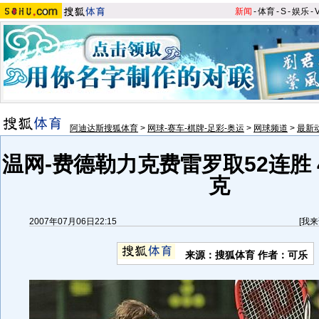
新闻
-
体育
-
S
-
娱乐
-
阿迪达斯搜狐体育
>
网球-赛车-棋牌-足彩-奥运
>
网球频道
>
最新
温网-费德勒力克费雷罗取52连胜
克
2007年07月06日22:15
[
我来
来源：搜狐体育 作者：可乐