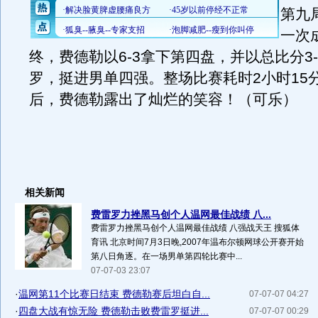
第九
一次
终，费德勒以6-3拿下第四盘，并以总比分3
罗，挺进男单四强。整场比赛耗时2小时15
后，费德勒露出了灿烂的笑容！（可乐）
相关新闻
费雷罗力挫黑马创个人温网最佳战绩 八...
费雷罗力挫黑马创个人温网最佳战绩 八强战天王 搜狐体
育讯 北京时间7月3日晚,2007年温布尔顿网球公开赛开始
第八日角逐。在一场男单第四轮比赛中...
07-07-03 23:07
·
温网第11个比赛日结束 费德勒赛后坦白自...
07-07-07 04:27
·
四盘大战有惊无险 费德勒击败费雷罗挺进...
07-07-07 00:29