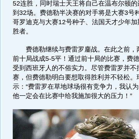
52连胜，同时瑞士天王将自己在温布尔顿的
到32场。费德勒半决赛的对手将是大赛3号
哥罗迪克与大赛12号种子、法国天才少年加
胜者。
费德勒继续与费雷罗鏖战。在此之前，
前十局战成5-5平！通过前十局的比赛，费
受到西班牙人的不俗实力。尽管费雷罗并不
赛，但费德勒明白要想取得胜利并不轻松。
示：“费雷罗在草地球场很有竞争力，我认
他一定会在比赛中给我施加很大的压力！”