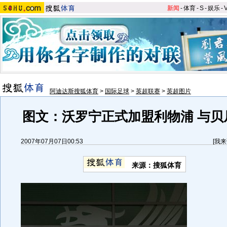
新闻
-
体育
-
S
-
娱乐
-
阿迪达斯搜狐体育
>
国际足球
>
英超联赛
>
英超图片
图文：沃罗宁正式加盟利物浦 与贝
2007年07月07日00:53
[
我来
来源：搜狐体育