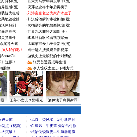
好身材(图)
·
佟大为马伊琍再度牵手(图)
秀性感(图)
·
倪萍赵忠祥十年后再携手
服装皆为租赁
·
刘涛富豪老公为家产求生子
颜乘地铁被拍
·
舒淇醉酒瞬间惨被抓拍(图)
做活体解剖
·
实拍漂亮的地摊西施(组图)
的暴烈脾气
·
世界九大罪恶之城(组图)
遇灵异事件
·
李孝利新欢私密视频曝光
成命案导火索
·
孟庭苇可爱儿子最新照(图)
：加入我们吧！
·
点击进入搜狐娱乐影视库
howGirl
·
游戏史上最般配的十对情侣
2》送票！
·
张元首透露戒毒生活
湘胎教
·
令人惊叹太空步下楼方式
密照
王菲小女儿李嫣曝光
酒井法子痛哭谢罪