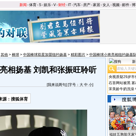
新闻
-
体育
-
S
-
娱乐
-
V
-
财经
-
IT
-
汽车
-
房产
-
家居
-
女人
-
视频
-
邮件
-
博
>
其他
>
棒球
>
中国棒球双星加盟纽约扬基
>
精彩图片
>
中国棒球小将亮相纽约扬基
新
亮相扬基 刘凯和张振旺聆听
央视质疑29岁市
石首网站被黑
篡
[
我来说两句
] [字号：
大
中
小
]
宋美龄牛奶洗澡
来源：搜狐体育
福娃五胞胎无家