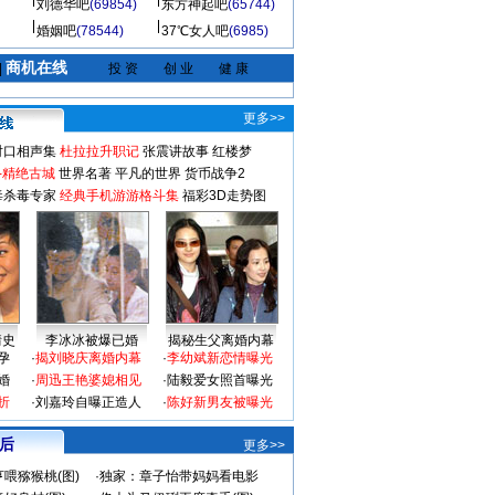
刘德华吧
(69854)
东方神起吧
(65744)
婚姻吧
(78544)
37℃女人吧
(6985)
商机在线
|
投 资
创 业
健 康
更多>>
对口相声集
杜拉拉升职记
张震讲故事
红楼梦
-精绝古城
世界名著
平凡的世界
货币战争2
毒杀毒专家
经典手机游游格斗集
福彩3D走势图
情史
李冰冰被爆已婚
揭秘生父离婚内幕
孕
·
揭刘晓庆离婚内幕
·
李幼斌新恋情曝光
婚
·
周迅王艳婆媳相见
·
陆毅爱女照首曝光
折
·
刘嘉玲自曝正造人
·
陈好新男友被曝光
 后
更多>>
喂猕猴桃(图)
·
独家：章子怡带妈妈看电影