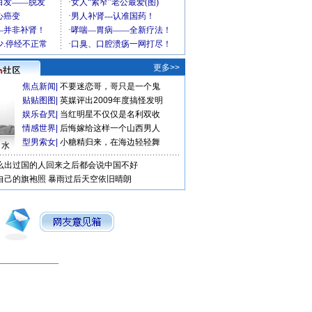
更多>>
焦点新闻
|
不要迷恋哥，哥只是一个鬼
贴贴图图
|
英媒评出2009年度搞怪发明
娱乐旮旯
|
当红明星不仅仅是名利双收
情感世界
|
后悔嫁给这样一个山西男人
型男索女
|
小糖精归来，在海边轻轻舞
口水
么出过国的人回来之后都会说中国不好
自己的旗袍照
暴雨过后天空依旧晴朗