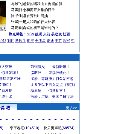
·
冉雄飞
|
老聂的嘴和山东鲁能的腿
·
马寅
|
陈忠和离开女排的日子
·
陈书佳
|
谢杏芳被叫阿姨
·
张斌
|
一场人和猫的伟大比赛
·
马晓春
|
俞斌的棋王是谁封的？
缅战
热点标签：
NBA
姚明
火箭
易建联
杜丽
治郅
刘翔
殷铁生
郎平
全明星
麦迪
于芬
欧冠
弗
说 吧
更多>>
5)
李宇春吧
(104510)
快乐男声吧
(68574)