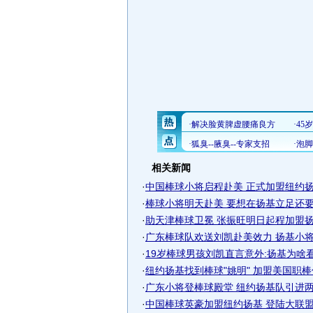
相关新闻
·
中国棒球小将启程赴美 正式加盟纽约扬基
·
棒球小将明天赴美 要想在扬基立足还
·
助天津棒球卫冕 张振旺明日起程加盟扬基
·
广东棒球队欢送刘凯赴美效力 扬基小将兵
·
19岁棒球男孩刘凯直言意外:扬基为啥
·
纽约扬基找到棒球"姚明" 加盟美国职棒传
·
广东小将登棒球殿堂 纽约扬基队引进两中
·
中国棒球英豪加盟纽约扬基 登陆大联盟赛