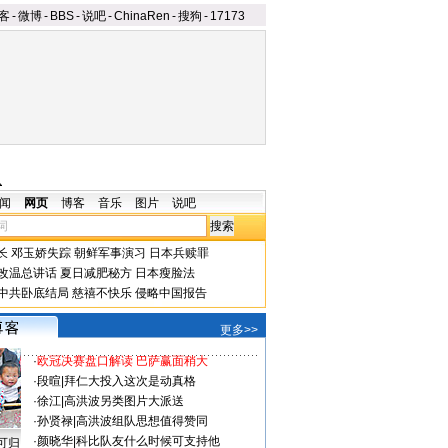
客
-
微博
-
BBS
-
说吧
-
ChinaRen
-
搜狗
-
17173
队
闻
网页
博客
音乐
图片
说吧
长
邓玉娇失踪
朝鲜军事演习
日本兵赎罪
改温总讲话
夏日减肥秘方
日本瘦脸法
中共卧底结局
慈禧不快乐
侵略中国报告
更多>>
·
欧冠决赛盘口解读 巴萨赢面稍大
·
段暄
|
拜仁大投入这次是动真格
·
徐江
|
高洪波另类图片大派送
·
孙贤禄
|
高洪波组队思想值得赞同
·
颜晓华
|
科比队友什么时候可支持他
可归