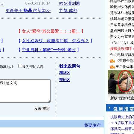
·
陈慧琳产后恢复
.
哈尔滨刘凯
07-01-31 10:14
·
殷桃街头休闲装
更多关于
扬基
的新闻>>
刘凯 成都
·
范冰冰红地毯
·
姚晨与老公素
·
日军竟拿战俘
·
盘点网坛大腕
·
美女办公室遭
·
《Nobody》
·
搜狐娱乐招聘
·
台北电玩展靓丽S
·
《变形金刚
我来说两句
隐藏地址
设为辩论话题
·
王岳伦爆李
精华区
辩论区
新版“西游”绝
健 康 指 南
我要发布