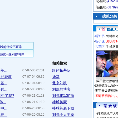
苏醒吧
(41523)
贴图吧
(68789)
搜狐分类
·
听评书
|
郭德纲
·
听小说
|
鬼吹灯1
·
共享区
|
手机病
相关搜索
...
纽约扬基队
07-07-06 01:01
要经磨炼
扬基
07-07-04 09:36
揭田壮壮徐帆
...
北京刘凯
07-07-04 08:19
·
赵薇被爆已经怀
...
刘凯的博客
07-07-03 08:46
·
李宇春爆遭母逼
看中了我?
刘凯将军简历
07-06-21 01:18
·
圣诞节明信片八
...
棒球英豪
07-06-21 01:10
茶 余 饭
...
棒球英豪下载
07-06-20 08:58
·
何炅获地产大亨
...
刘凯个人主页
07-06-20 08:15