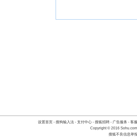
设置首页
-
搜狗输入法
-
支付中心
-
搜狐招聘
-
广告服务
-
客
Copyright
©
2016 Sohu.com 
搜狐不良信息举