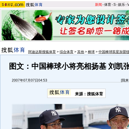
新闻
-
体育
-
S
-
娱乐
-
阿迪达斯搜狐体育
>
综合体育
>
其他
>
棒球
>
中国棒球双星加盟
图文：中国棒球小将亮相扬基 刘凯
2007年07月07日04:53
[
我来
来源：搜狐体育