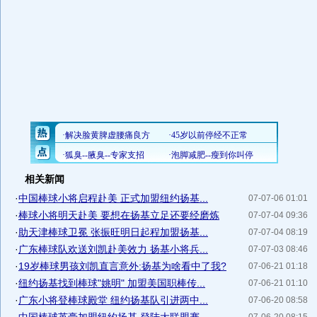
相关新闻
·
中国棒球小将启程赴美 正式加盟纽约扬基...
07-07-06 01:01
·
棒球小将明天赴美 要想在扬基立足还要经磨炼
07-07-04 09:36
·
助天津棒球卫冕 张振旺明日起程加盟扬基...
07-07-04 08:19
·
广东棒球队欢送刘凯赴美效力 扬基小将兵...
07-07-03 08:46
·
19岁棒球男孩刘凯直言意外:扬基为啥看中了我?
07-06-21 01:18
·
纽约扬基找到棒球"姚明" 加盟美国职棒传...
07-06-21 01:10
·
广东小将登棒球殿堂 纽约扬基队引进两中...
07-06-20 08:58