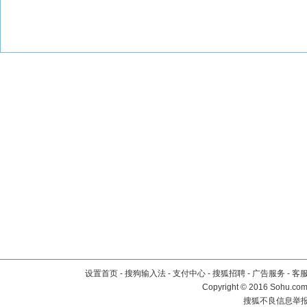
设置首页
-
搜狗输入法
-
支付中心
-
搜狐招聘
-
广告服务
-
客
Copyright
©
2016 Sohu.com 
搜狐不良信息举