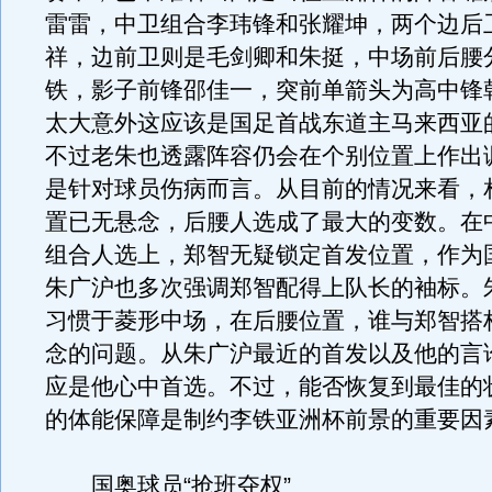
雷雷，中卫组合李玮锋和张耀坤，两个边后
祥，边前卫则是毛剑卿和朱挺，中场前后腰
铁，影子前锋邵佳一，突前单箭头为高中锋
太大意外这应该是国足首战东道主马来西亚
不过老朱也透露阵容仍会在个别位置上作出
是针对球员伤病而言。从目前的情况来看，
置已无悬念，后腰人选成了最大的变数。在
组合人选上，郑智无疑锁定首发位置，作为
朱广沪也多次强调郑智配得上队长的袖标。
习惯于菱形中场，在后腰位置，谁与郑智搭
念的问题。从朱广沪最近的首发以及他的言
应是他心中首选。不过，能否恢复到最佳的
的体能保障是制约李铁亚洲杯前景的重要因
国奥球员“抢班夺权”