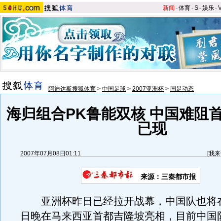
新闻
-
体育
-
S
-
娱乐
-
阿迪达斯搜狐体育
>
中国足球
>
2007亚洲杯
>
国足动态
海归组合PK鲁能双核 中国难阻
已现
2007年07月08日01:11
[
我来
来源：三秦都市报
亚洲杯昨日已经拉开战幕，中国队也将在
日晚在马来西亚首都吉隆坡亮相，目前中国