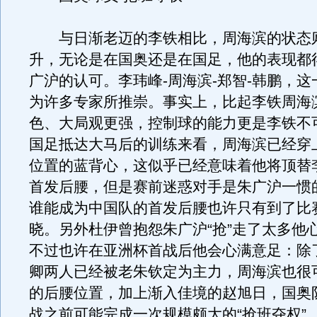
与日渐老迈的李铁相比，周海滨的状态
升，无论是在国奥还是在国足，他的表现都
广沪的认可。李玮峰-周海滨-郑智-韩鹏，
为许多专家所推崇。事实上，比起李铁周海
色、大局观更强，控制球的能力更是李铁不
国足抵达大马后的训练来看，周海滨已经穿
位置的蓝背心，这似乎已经意味着他将顶替
首发后腰，但是赛前迷惑对手是朱广沪一惯
谁能成为中国队的首发后腰也许只有到了比
晓。另外杜伊曾抱怨朱广沪“抢”走了太多他
不过也许在亚洲杯首战后他会心满意足：除
卿两人已经被老朱钦定为主力，周海滨也很
的后腰位置，加上渐入佳境的赵旭日，国奥
战之前可能完成一次规模颇大的“抢班夺权”