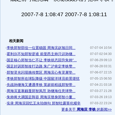
2007-7-8 1:08:47 2007-7-8 1:08:11
相关新闻
·
李铁郑智邵佳一位置稳固 周海滨赵旭日同...
07-07-04 10:54
·
霍利尔不知郑智是谁 前里昂主帅只识孙继...
07-07-02 04:30
·
国足核心郑智当仁不让 李铁状态回升朱帅"...
07-06-29 09:13
·
国足封训郑智改打边路 朱广沪肯定李铁赞...
07-06-28 03:31
·
郑智灵光闪现挑传禁区 周海滨心有灵犀垫...
07-06-07 22:15
·
李铁郑智所在球队降级 中国留洋球员前景堪忧
07-05-15 06:50
·
先战孙继海又遭遇李铁 英超前程战郑智带...
07-04-21 03:18
·
周海滨直塞颇显郑智风范 孙继海任意球势...
07-03-27 21:28
·
朱帅将大调国足阵容 周海滨替身郑智小董...
07-03-26 19:13
·
实录:周海滨回忆王永珀倒勾 郑智吐露英伦艰辛
07-03-22 23:24
更多关于
周海滨 李铁
的新闻>>