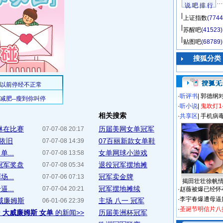
说 吧 排 行
上证指数
(7744
苏醒吧
(41523)
贴图吧
(68789)
搜狐分类
·
听评书
|
郭德纲
·
听小说
|
鬼吹灯1
相关搜索
·
共享区
|
手机病
琳在比赛
历届美网女单冠军
07-07-08 20:17
风依旧
07百丽新款女单鞋
07-07-08 14:39
...
女单网球小游戏
07-07-08 13:58
冠军奖盘
退役冠军摆地摊
07-07-08 05:34
...
冠军卖金牌
07-07-06 07:13
揭田壮壮徐帆
...
冠军摆地摊续
07-07-04 20:21
·
赵薇被爆已经怀
·
李宇春爆遭母逼
威廉姆斯
主场 八一 冠军
06-01-06 22:39
·
圣诞节明信片八
于
大威廉姆斯 女单
的新闻>>
历届美洲杯冠军