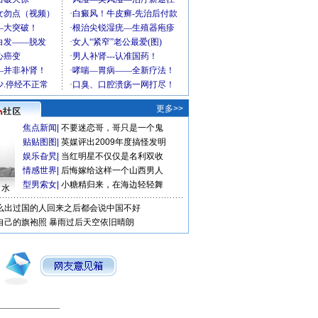
更多>>
焦点新闻
|
不要迷恋哥，哥只是一个鬼
贴贴图图
|
英媒评出2009年度搞怪发明
娱乐旮旯
|
当红明星不仅仅是名利双收
情感世界
|
后悔嫁给这样一个山西男人
型男索女
|
小糖精归来，在海边轻轻舞
口水
么出过国的人回来之后都会说中国不好
自己的旗袍照
暴雨过后天空依旧晴朗