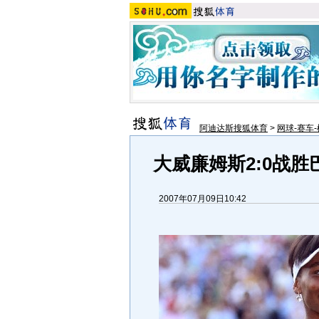
阿迪达斯搜狐体育
>
网球-赛车-
大威廉姆斯2:0战胜
2007年07月09日10:42