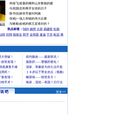
·
冉雄飞
|
老聂的嘴和山东鲁能的腿
·
马寅
|
陈忠和离开女排的日子
·
陈书佳
|
谢杏芳被叫阿姨
·
张斌
|
一场人和猫的伟大比赛
·
马晓春
|
俞斌的棋王是谁封的？
缅战
热点标签：
NBA
姚明
火箭
易建联
杜丽
治郅
刘翔
殷铁生
郎平
全明星
麦迪
于芬
欧冠
弗
说 吧
更多>>