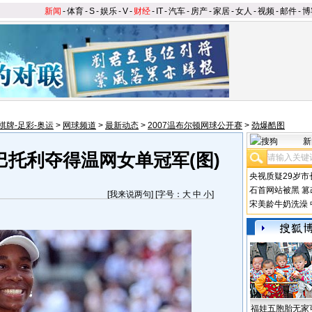
新闻
-
体育
-
S
-
娱乐
-
V
-
财经
-
IT
-
汽车
-
房产
-
家居
-
女人
-
视频
-
邮件
-
博
棋牌-足彩-奥运
>
网球频道
>
最新动态
>
2007温布尔顿网球公开赛
>
劲爆酷图
新
巴托利夺得温网女单冠军(图)
央视质疑29岁市
石首网站被黑
篡
[
我来说两句
] [字号：
大
中
小
]
宋美龄牛奶洗澡
福娃五胞胎无家