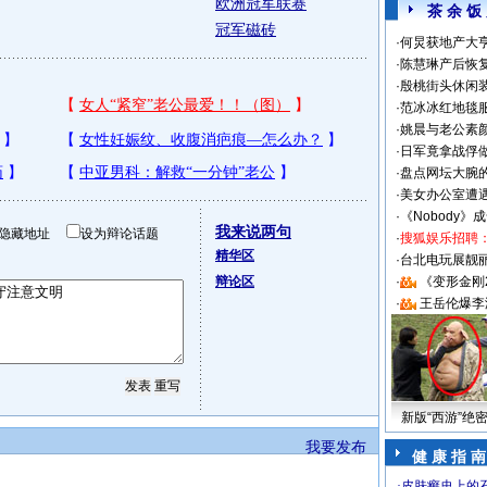
欧洲冠军联赛
茶 余 饭
冠军磁砖
·
何炅获地产大亨
·
陈慧琳产后恢复
·
殷桃街头休闲装
·
范冰冰红地毯
·
姚晨与老公素
·
日军竟拿战俘
·
盘点网坛大腕
·
美女办公室遭
·
《Nobody》
我来说两句
隐藏地址
设为辩论话题
·
搜狐娱乐招聘
精华区
·
台北电玩展靓丽S
辩论区
·
《变形金刚
·
王岳伦爆李
新版“西游”绝
我要发布
健 康 指 南