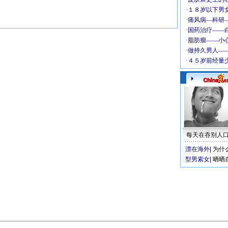
每天在吞别人
漂在海外
|
为什
型男索女
|
晒晒