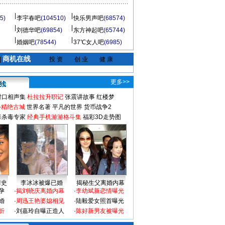
5)
李宇春吧
(104510)
快乐男声吧
(68574)
刘德华吧
(69854)
东方神起吧
(65744)
婚姻吧
(78544)
37℃女人吧
(6985)
商机在线
|
投 资
创 业
健 康
更多>>
对口相声集
杜拉拉升职记
张震讲故事
红楼梦
-精绝古城
世界名著
平凡的世界
货币战争2
毒杀毒专家
经典手机游游格斗集
福彩3D走势图
情史
李冰冰被爆已婚
揭秘生父离婚内幕
孕
·
揭刘晓庆离婚内幕
·
李幼斌新恋情曝光
婚
·
周迅王艳婆媳相见
·
陆毅爱女照首曝光
折
·
刘嘉玲自曝正造人
·
陈好新男友被曝光