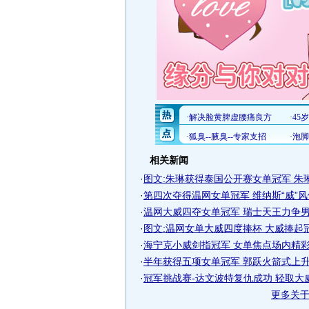
相关新闻
·
图文:朱琳获得泰国公开赛女单冠军 朱
·
第四次夺得温网女单冠军 维纳斯“威”
·
温网大威四夺女单冠军 瑞士天王力争男单
·
图文:温网女单大威四度捧杯 大威捧起
·
海宁克小威剑指冠军 女单焦点场内精彩场
·
半年获得五项女单冠军 郭跃火箭式上升逼
·
冠军挑战赛-达文波特复仇成功 轻取大
更多关