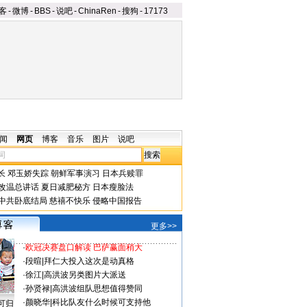
客
-
微博
-
BBS
-
说吧
-
ChinaRen
-
搜狗
-
17173
闻
网页
博客
音乐
图片
说吧
长
邓玉娇失踪
朝鲜军事演习
日本兵赎罪
改温总讲话
夏日减肥秘方
日本瘦脸法
中共卧底结局
慈禧不快乐
侵略中国报告
更多>>
·
欧冠决赛盘口解读 巴萨赢面稍大
·
段暄
|
拜仁大投入这次是动真格
·
徐江
|
高洪波另类图片大派送
·
孙贤禄
|
高洪波组队思想值得赞同
·
颜晓华
|
科比队友什么时候可支持他
可归