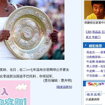
韩鹏恨在家看中
CBA
郭晶晶
王
老大
年龄门
精彩推荐
奖杯。当日，在二○○七年温布尔登网球公开赛女
比零战胜法国选手巴托利，夺得冠军。
(责任编辑：曹卉明)
[
我来说两句
]
相 关 说 吧
大威廉姆斯