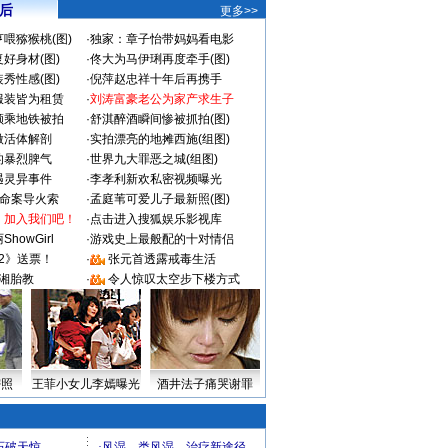
 后
更多>>
喂猕猴桃(图)
·
独家：章子怡带妈妈看电影
好身材(图)
·
佟大为马伊琍再度牵手(图)
秀性感(图)
·
倪萍赵忠祥十年后再携手
服装皆为租赁
·
刘涛富豪老公为家产求生子
颜乘地铁被拍
·
舒淇醉酒瞬间惨被抓拍(图)
做活体解剖
·
实拍漂亮的地摊西施(组图)
的暴烈脾气
·
世界九大罪恶之城(组图)
遇灵异事件
·
李孝利新欢私密视频曝光
成命案导火索
·
孟庭苇可爱儿子最新照(图)
：加入我们吧！
·
点击进入搜狐娱乐影视库
howGirl
·
游戏史上最般配的十对情侣
2》送票！
·
张元首透露戒毒生活
湘胎教
·
令人惊叹太空步下楼方式
密照
王菲小女儿李嫣曝光
酒井法子痛哭谢罪