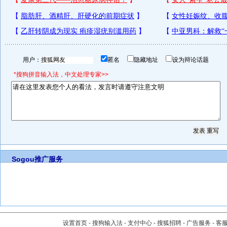
用户：
匿名
隐藏地址
设为辩论话题
*搜狗拼音输入法，中文处理专家>>
Sogou推广服务
设置首页
-
搜狗输入法
-
支付中心
-
搜狐招聘
-
广告服务
-
客