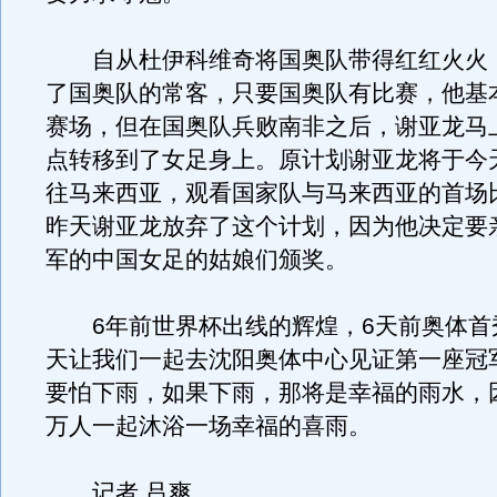
自从杜伊科维奇将国奥队带得红红火火
了国奥队的常客，只要国奥队有比赛，他基
赛场，但在国奥队兵败南非之后，谢亚龙马
点转移到了女足身上。原计划谢亚龙将于今
往马来西亚，观看国家队与马来西亚的首场
昨天谢亚龙放弃了这个计划，因为他决定要
军的中国女足的姑娘们颁奖。
6年前世界杯出线的辉煌，6天前奥体首
天让我们一起去沈阳奥体中心见证第一座冠
要怕下雨，如果下雨，那将是幸福的雨水，
万人一起沐浴一场幸福的喜雨。
记者 吕爽