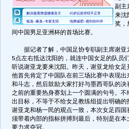
副主
来沈
奖，
间中国男足亚洲杯的首场比赛。
据记者了解，中国足协专职副主席谢亚
5点左右抵达沈阳的，就连中国女足的队员
听说谢亚龙要来沈阳。昨天，谢亚龙给女足
他首先肯定了中国队在前三场比赛中表现出
和斗志，然后鼓励大家打好与墨西哥队的决
之前的重要热身赛划上一个圆满的句号。不
出目标，不等于不给女足教练组提出明确的
谢亚龙和杨一民的观点一致，本次女足四国
须带着内部的指标拼搏到最后，特别是在本
要力求夺冠。