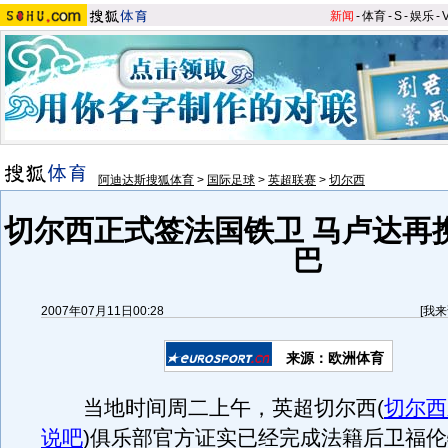
新闻
-
体育
-
S
-
娱乐
-
阿迪达斯搜狐体育
>
国际足球
>
英超联赛
>
切尔西
切尔西正式签法国铁卫 马卢达再
巴
2007年07月11日00:28
[
我来
来源：欧洲体育
当地时间周二上午，英超切尔西
(
切尔西
说吧
)
俱乐部官方证实已经完成法籍后卫福伦