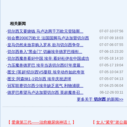
相关新闻
·
切尔西又要烧钱 马卢达两千万欧元登陆斯...
07-07-10 07:56
·
转会费2000万欧元 法国国脚马卢达加盟切尔西
07-07-09 18:03
·
皇马仍然未放弃购入罗本 欲与切尔西争夺...
07-07-06 07:55
·
切尔西卷入"黑金门" 切赫埃辛德罗巴领衔...
07-06-15 23:20
·
切尔西魔兽看好中国 埃辛:看好杜伊在中国成功
07-05-18 14:10
·
力压魔兽德罗巴 埃辛当选切尔西07年度最...
07-05-17 19:04
·
图文:[英超]切尔西VS曼联 埃辛动作如此夸张
07-05-10 04:37
·
图文:阿森纳1-1切尔西 埃辛庆祝进球
07-05-07 04:13
·
冠军联赛切尔西少埃辛缺乏底气 利物浦获...
07-04-25 06:04
·
德罗巴希望马卢达加盟切尔西 英超魔兽召...
06-12-26 03:11
更多关于
切尔西
的新闻>>