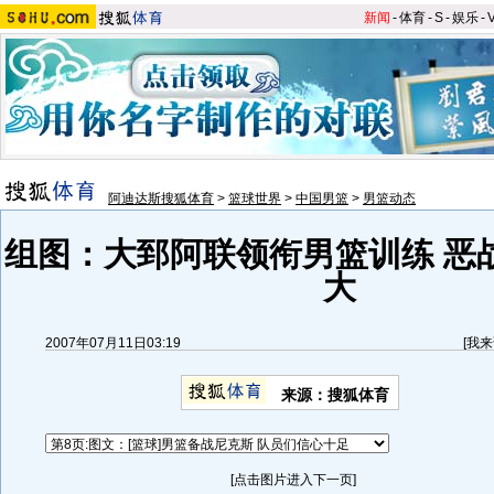
新闻
-
体育
-
S
-
娱乐
-
阿迪达斯搜狐体育
>
篮球世界
>
中国男篮
>
男篮动态
组图：大郅阿联领衔男篮训练 恶
大
2007年07月11日03:19
[
我来
来源：搜狐体育
[点击图片进入下一页]