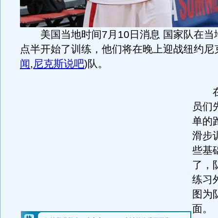
美国当地时间7月10日消息 国家队在当地
点半开始了训练，他们将在晚上迎战纽约尼
闻
,
尼克斯说吧
)
队。
在
员们
单的
滑步
些基
了，
练习
图为
面。