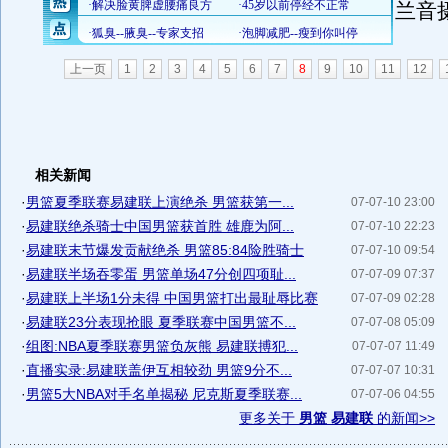
兰音
上一页
1
2
3
4
5
6
7
8
9
10
11
12
相关新闻
·
男篮夏季联赛易建联上演绝杀 男篮获第一...
07-07-10 23:00
·
易建联绝杀骑士中国男篮获首胜 雄鹿为阿...
07-07-10 22:23
·
易建联末节爆发贡献绝杀 男篮85:84险胜骑士
07-07-10 09:54
·
易建联半场吞零蛋 男篮单场47分创四项耻...
07-07-09 07:37
·
易建联上半场1分未得 中国男篮打出最耻辱比赛
07-07-09 02:28
·
易建联23分表现抢眼 夏季联赛中国男篮不...
07-07-08 05:09
·
组图:NBA夏季联赛男篮负灰熊 易建联搏犯...
07-07-07 11:49
·
直播实录:易建联盖伊互相较劲 男篮9分不...
07-07-07 10:31
·
男篮5大NBA对手名单揭秘 尼克斯夏季联赛...
07-07-06 04:55
更多关于
男篮 易建联
的新闻>>