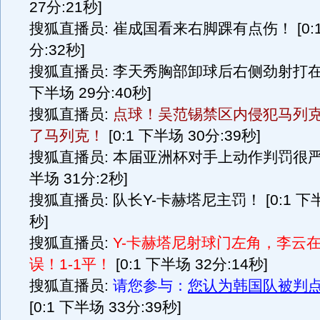
27分:21秒]
搜狐直播员: 崔成国看来右脚踝有点伤！ [0:1
分:32秒]
搜狐直播员: 李天秀胸部卸球后右侧劲射打在边
下半场 29分:40秒]
搜狐直播员:
点球！吴范锡禁区内侵犯马列
了马列克！
[0:1 下半场 30分:39秒]
搜狐直播员: 本届亚洲杯对手上动作判罚很严格！
半场 31分:2秒]
搜狐直播员: 队长Y-卡赫塔尼主罚！ [0:1 下半
秒]
搜狐直播员:
Y-卡赫塔尼射球门左角，李云
误！1-1平！
[0:1 下半场 32分:14秒]
搜狐直播员:
请您参与：
您认为韩国队被判
[0:1 下半场 33分:39秒]