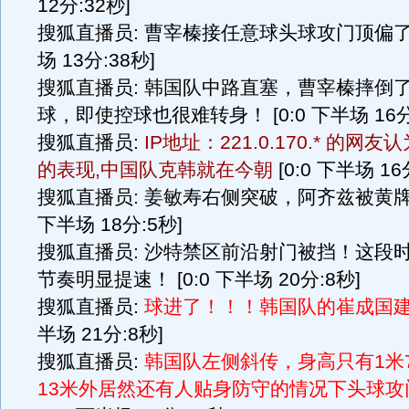
12分:32秒]
搜狐直播员: 曹宰榛接任意球头球攻门顶偏了！ 
场 13分:38秒]
搜狐直播员: 韩国队中路直塞，曹宰榛摔倒
球，即使控球也很难转身！ [0:0 下半场 16分
搜狐直播员:
IP地址：221.0.170.* 的网
的表现,中国队克韩就在今朝
[0:0 下半场 16
搜狐直播员: 姜敏寿右侧突破，阿齐兹被黄牌警
下半场 18分:5秒]
搜狐直播员: 沙特禁区前沿射门被挡！这段
节奏明显提速！ [0:0 下半场 20分:8秒]
搜狐直播员:
球进了！！！韩国队的崔成国
半场 21分:8秒]
搜狐直播员:
韩国队左侧斜传，身高只有1米
13米外居然还有人贴身防守的情况下头球攻