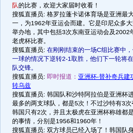
队
的比赛，欢迎大家届时收看！
搜狐直播员: 格罗拉蓬卡诺体育场是亚洲最
一，为1962年亚运会而建。它是印尼众多
举办地，其中包括3次东南亚运动会及2002年
老虎杯比赛。
搜狐直播员:
在刚刚结束的一场C组比赛中，
一球的情况下逆转2-1取胜，他们下一轮将
队交锋。
搜狐直播员:
即时报道：
亚洲杯-替补奇兵建功
转乌兹
搜狐直播员: 韩国队和沙特阿拉伯是亚洲杯
最多的两支球队，都是5次！不过沙特有3次
韩国只有2次，并且太极虎在亚洲杯称雄都
的事情，分别是1956和1960年！
搜狐直播员: 双方球员已经入场了！韩国队