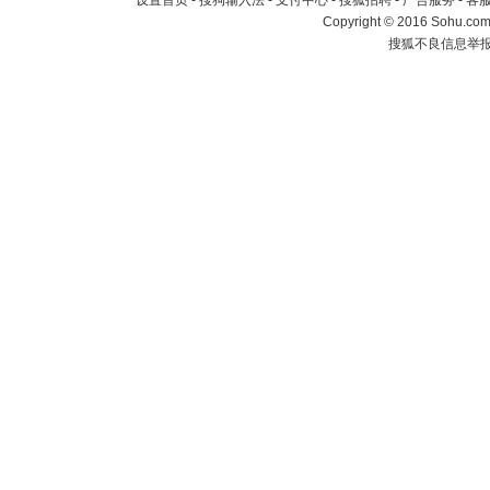
设置首页
-
搜狗输入法
-
支付中心
-
搜狐招聘
-
广告服务
-
客
Copyright
©
2016 Sohu.com 
搜狐不良信息举