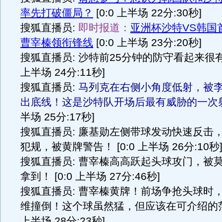
率先打破僵局？
[0:0 上半场 22分:30秒]
搜狐直播员:
即时报道：
亚洲杯沙特VS韩国
曹宰榛领衔锋线
[0:0 上半场 23分:20秒]
搜狐直播员: 沙特前25分钟的防守看起来很有秩
上半场 24分:11秒]
搜狐直播员:
马列克在右侧小角度低射，被
出底线！这是沙特队开场后最有威胁的一次
半场 25分:17秒]
搜狐直播员: 廉基勋左侧带球发动快速反击，
犯规，被黄牌警告！ [0:0 上半场 26分:10秒
搜狐直播员: 曹宰榛高高跃起头球攻门，被
拿到！ [0:0 上半场 27分:46秒]
搜狐直播员: 曹宰榛黄牌！前场争抢头球时
维撞倒！这个球虽然猛，但应该在可介绍的范围
上半场 28分:23秒]