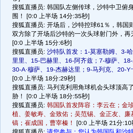
搜狐直播员: 韩国队左侧传球，沙特中卫俯
围！ [0:0 上半场 14分:35秒]
搜狐直播员: 开场后，沙特控球61％，韩国
双方除了开场后沙特的一次头球射门外，再
[0:0 上半场 15分:6秒]
搜狐直播员:
沙特队首发：1-莫塞勒姆、3-哈
里里、15-巴赫里、16-阿齐兹；7-穆萨、18
30-A·穆萨、19-杰赫达里；9-马列克、20-
[0:0 上半场 18分:29秒]
搜狐直播员: 马列克利用角球机会头球顶高
胁！ [0:0 上半场 18分:55秒]
搜狐直播员:
韩国队首发阵容：李云在；金
植、姜敏寿、金致佑；吴范锡、金正友、廉
镐；崔成国，曹宰榛！
[0:0 上半场 21分:10
搜狐直播员:
请您参与：您认为韩国队和沙