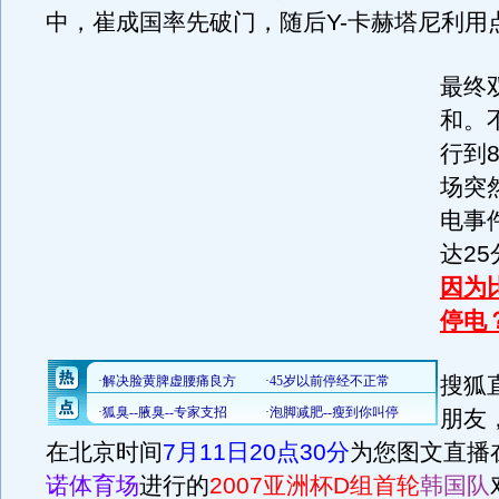
中，崔成国率先破门，随后Y-卡赫塔尼利用
最终
和。
行到
场突
电事
达2
因为
停电
搜狐
朋友
在北京时间
7月11日20点30分
为您图文直播
诺体育场
进行的
2007亚洲杯D组首轮
韩国队