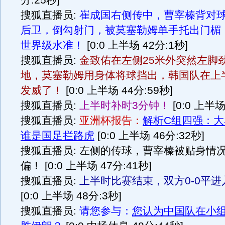
分:25秒]
搜狐直播员:
崔成国右侧传中，曹宰榛背对
后卫，倒勾射门，被莫塞勒姆单手托出门楣
世界级水准！
[0:0 上半场 42分:1秒]
搜狐直播员:
金致佑在左侧25米外突然左脚
地，莫塞勒姆用身体将球挡出，韩国队在上
发威了！
[0:0 上半场 44分:59秒]
搜狐直播员:
上半时补时3分钟！
[0:0 上半场
搜狐直播员:
亚洲杯报告：
解析C组四强：
谁是国足拦路虎
[0:0 上半场 46分:32秒]
搜狐直播员: 左侧的传球，曹宰榛被贴身情
偏！ [0:0 上半场 47分:41秒]
搜狐直播员:
上半时比赛结束，双方0-0平
[0:0 上半场 48分:3秒]
搜狐直播员:
请您参与：
您认为中国队在小