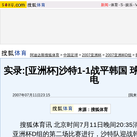
新闻
-
体育
-
S
-
娱乐
-
阿迪达斯搜狐体育
>
中国足球
>
2007亚洲杯
>
2007亚洲杯D组
>
实录:[亚洲杯]沙特1-1战平韩国
电
2007年07月11日23:15
[
我来
来源：搜狐体育
搜狐体育讯 北京时间7月11日晚间20:35
亚洲杯D组的第二场比赛进行，沙特队迎战