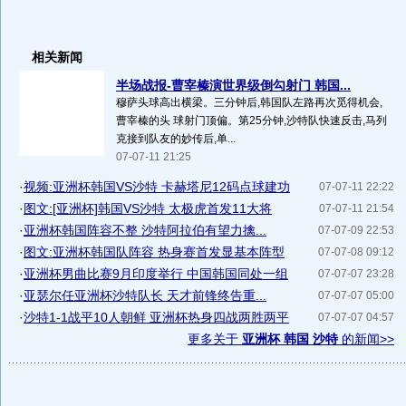
相关新闻
半场战报-曹宰榛演世界级倒勾射门 韩国...
穆萨头球高出横梁。三分钟后,韩国队左路再次觅得机会,
曹宰榛的头 球射门顶偏。第25分钟,沙特队快速反击,马列
克接到队友的妙传后,单...
07-07-11 21:25
·
视频:亚洲杯韩国VS沙特 卡赫塔尼12码点球建功
07-07-11 22:22
·
图文:[亚洲杯]韩国VS沙特 太极虎首发11大将
07-07-11 21:54
·
亚洲杯韩国阵容不整 沙特阿拉伯有望力擒...
07-07-09 22:53
·
图文:亚洲杯韩国队阵容 热身赛首发显基本阵型
07-07-08 09:12
·
亚洲杯男曲比赛9月印度举行 中国韩国同处一组
07-07-07 23:28
·
亚瑟尔任亚洲杯沙特队长 天才前锋终告重...
07-07-07 05:00
·
沙特1-1战平10人朝鲜 亚洲杯热身四战两胜两平
07-07-07 04:57
更多关于
亚洲杯 韩国 沙特
的新闻>>