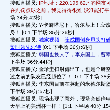
搜狐直播员:
IP地址：220.195.62.* 的网
在判罚点球之前，我觉得得很难,没准能打
场 34分:42秒]
搜狐直播员: Y-卡赫塔尼下，哈尔蒂上！应
身！ [0:1 下半场 35分:26秒]
搜狐直播员:
独家视频：
崔成国侧身甩头打破僵
暂时领先沙特
[0:1 下半场 36分:6秒]
搜狐直播员:
韩国也换人了，李东国上，曹
下半场 36分:44秒]
搜狐直播员: 金珍圭扫射偏出了，也是个腾
过之前的队友已经越位了！ [0:1 下半场 38分
搜狐直播员: 李东国目前在英超的米德尔斯堡效
下半场 39分:57秒]
搜狐直播员: 现场出现了意外，现场突然停
天早上的美洲杯一样！ [1:1 下半场 40分:15