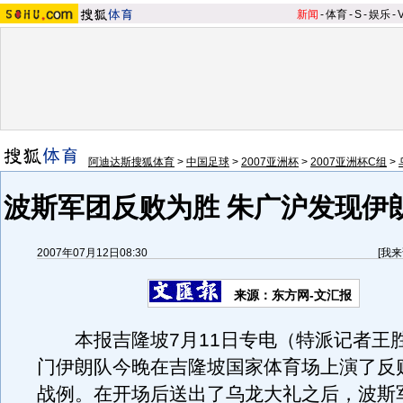
新闻
-
体育
-
S
-
娱乐
-
阿迪达斯搜狐体育
>
中国足球
>
2007亚洲杯
>
2007亚洲杯C组
>
波斯军团反败为胜 朱广沪发现伊
2007年07月12日08:30
[
我来
来源：东方网-文汇报
本报吉隆坡7月11日专电（特派记者王
门伊朗队今晚在吉隆坡国家体育场上演了反
战例。在开场后送出了乌龙大礼之后，波斯