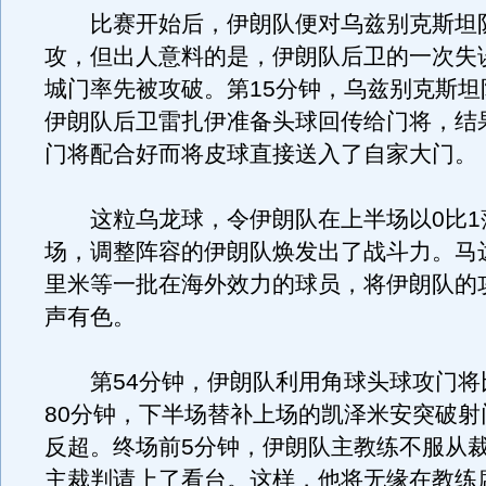
比赛开始后，伊朗队便对乌兹别克斯坦
攻，但出人意料的是，伊朗队后卫的一次失
城门率先被攻破。第15分钟，乌兹别克斯坦
伊朗队后卫雷扎伊准备头球回传给门将，结
门将配合好而将皮球直接送入了自家大门。
这粒乌龙球，令伊朗队在上半场以0比1
场，调整阵容的伊朗队焕发出了战斗力。马
里米等一批在海外效力的球员，将伊朗队的
声有色。
第54分钟，伊朗队利用角球头球攻门将
80分钟，下半场替补上场的凯泽米安突破射
反超。终场前5分钟，伊朗队主教练不服从
主裁判请上了看台。这样，他将无缘在教练