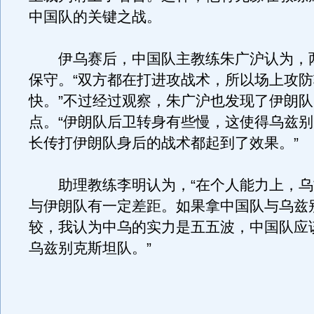
中国队的关键之战。
伊乌赛后，中国队主教练朱广沪认为，
保守。“双方都在打进攻战术，所以场上攻
快。”不过经过观察，朱广沪也发现了伊朗
点。“伊朗队后卫转身有些慢，这使得乌兹
长传打伊朗队身后的战术都起到了效果。”
助理教练李明认为，“在个人能力上，乌
与伊朗队有一定差距。如果拿中国队与乌兹
较，我认为中乌的实力是五五波，中国队应
乌兹别克斯坦队。”