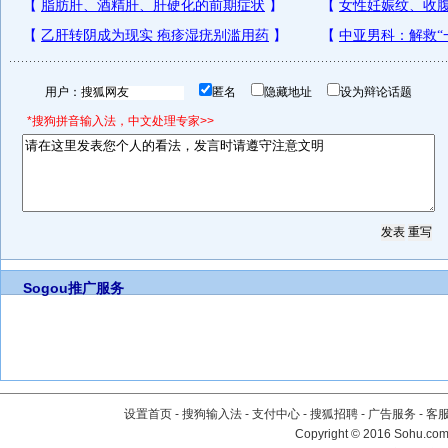
用户：
匿名
隐藏地址
设为辩论话题
*搜狗拼音输入法，中文处理专家>>
Sogou推广服务
设置首页
-
搜狗输入法
-
支付中心
-
搜狐招聘
-
广告服务
-
客
Copyright
©
2016 Sohu.com 