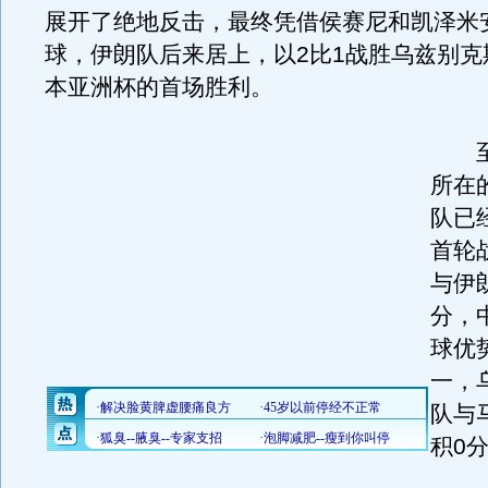
展开了绝地反击，最终凭借侯赛尼和凯泽米
球，伊朗队后来居上，以2比1战胜乌兹别克
本亚洲杯的首场胜利。
至
所在
队已
首轮
与伊
分，
球优
一，
队与
积0