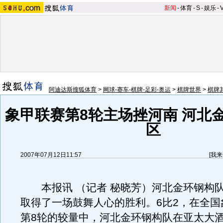
新闻
-
体育
-
S
-
娱乐
-
阿迪达斯搜狐体育
>
网球-赛车-棋牌-足彩-奥运
>
棋牌世界
>
棋牌
象甲联赛第8轮主场挫河南 河北
区
2007年07月12日11:57
[
我来
本报讯 （记者 秘晓芳）河北金环钢构
取得了一场鼓舞人心的胜利。6比2，在全国
第8轮的较量中，河北金环钢构队在亚太大