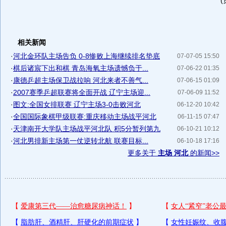
相关新闻
·
河北金环队主场告负 0-8惨败上海继续排名垫底
07-07-05 15:50
·
棋后诸宸下出和棋 青岛海氧主场遗憾负于...
07-06-22 01:35
·
康德乒超主场保卫战拉响 河北来者不善气...
07-06-15 01:09
·
2007赛季乒超联赛将全面开战 辽宁主场迎...
07-06-09 11:52
·
图文:全国女排联赛 辽宁主场3-0击败河北
06-12-20 10:42
·
全国国际象棋甲级联赛:重庆移动主场战平河北
06-11-15 07:47
·
天津南开大学队主场战平河北队 积5分暂列第九
06-10-21 10:12
·
河北男排新主场第一仗逆转北航 联赛目标...
06-10-18 17:16
更多关于
主场 河北
的新闻>>