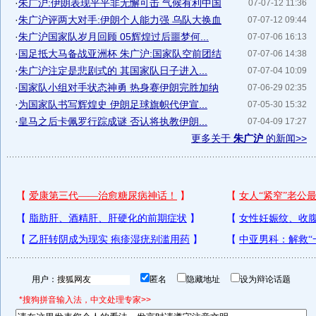
·
朱广沪:伊朗表现平平非无懈可击 气候有利中国
07-07-12 11:36
·
朱广沪评两大对手:伊朗个人能力强 乌队大换血
07-07-12 09:44
·
朱广沪国家队岁月回顾 05辉煌过后噩梦何...
07-07-06 16:13
·
国足抵大马备战亚洲杯 朱广沪:国家队空前团结
07-07-06 14:38
·
朱广沪注定是悲剧式的 其国家队日子进入...
07-07-04 10:09
·
国家队小组对手状态神勇 热身赛伊朗完胜加纳
07-06-29 02:35
·
为国家队书写辉煌史 伊朗足球旗帜代伊宣...
07-05-30 15:32
·
皇马之后卡佩罗行踪成谜 否认将执教伊朗...
07-04-09 17:27
更多关于
朱广沪
的新闻>>
用户：
匿名
隐藏地址
设为辩论话题
*搜狗拼音输入法，中文处理专家>>