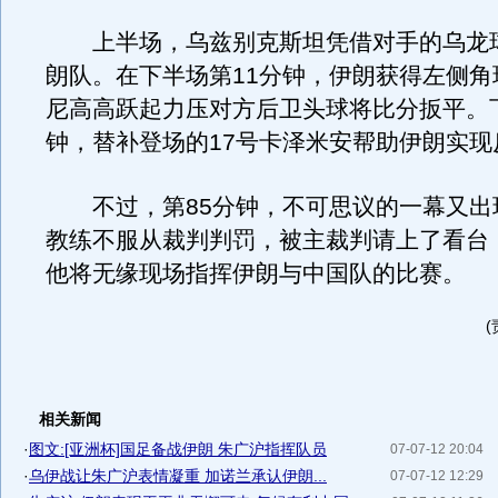
上半场，乌兹别克斯坦凭借对手的乌龙
朗队。在下半场第11分钟，伊朗获得左侧角
尼高高跃起力压对方后卫头球将比分扳平。下
钟，替补登场的17号卡泽米安帮助伊朗实现
不过，第85分钟，不可思议的一幕又出
教练不服从裁判判罚，被主裁判请上了看台
他将无缘现场指挥伊朗与中国队的比赛。
相关新闻
·
图文:[亚洲杯]国足备战伊朗 朱广沪指挥队员
07-07-12 20:04
·
乌伊战让朱广沪表情凝重 加诺兰承认伊朗...
07-07-12 12:29