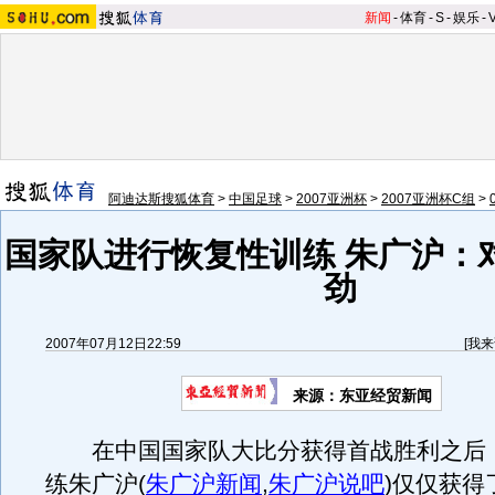
新闻
-
体育
-
S
-
娱乐
-
阿迪达斯搜狐体育
>
中国足球
>
2007亚洲杯
>
2007亚洲杯C组
>
国家队进行恢复性训练 朱广沪：
劲
2007年07月12日22:59
[
我来
来源：东亚经贸新闻
在中国国家队大比分获得首战胜利之后
练朱广沪
(
朱广沪新闻
,
朱广沪说吧
)
仅仅获得