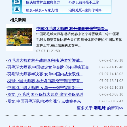
相关新闻
中国羽毛球大师赛 林丹鲍春来张宁等晋...
中国羽毛球大师赛 林丹鲍春来张宁等晋级第二轮 中国羽
毛球大师赛首轮比赛今天在四川省体育馆开拍,中国队整体
发挥正常,在已结束的比赛中...
07-07-11 21:50
·
羽毛球大师赛林丹战胜李宗伟 决赛将迎战...
07-07-14 20:18
·
羽毛球大师赛:中国锁定女单金牌 仍有望摘五金
07-07-14 19:48
·
羽毛球大师赛半决赛 女单中国内战女双保...
07-07-14 18:02
·
羽球中国大师赛 林丹斗宿敌张宁谢杏芳有...
07-07-13 21:02
·
中国羽毛球大师赛 女单一号张宁完胜对手...
07-07-12 16:23
·
图文:[羽毛球]国羽备战大师赛 张宁准备发球
07-07-10 08:16
·
图文:中国羽毛球队内对抗 张宁点拨鲍春来
07-05-30 07:47
更多关于
羽毛球
的新闻>>