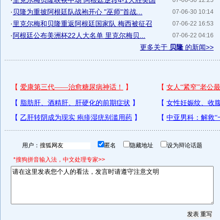
·
里克尔梅贝隆联袂中场 阿根廷逆转4-1大胜美国
07-06-30 12:25
·
贝隆为重披阿根廷队战袍开心 "巫师"首战...
07-06-30 10:14
·
里克尔梅和贝隆重返阿根廷国家队 梅西被征召
07-06-22 16:53
·
阿根廷公布美洲杯22人大名单 里克尔梅贝...
07-06-22 04:16
更多关于
贝隆
的新闻>>
用户：
匿名
隐藏地址
设为辩论话题
*搜狗拼音输入法，中文处理专家>>