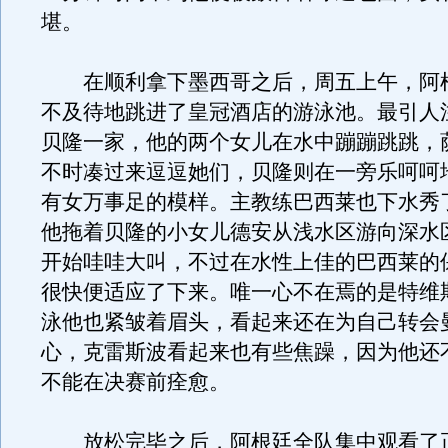
堪。
在顺利拿下墨西哥之后，周五上午，阿
不及待地跳进了皇冠酒店的游泳池。最引人
贝隆一家，他的两个女儿在水中蹦蹦跳跳，
不时凑过来逗逗她们，贝隆则在一旁乐呵呵
有女万事足的模样。主教练巴西莱也下水秀
他拖着贝隆的小女儿德安从浅水区游向深水
开始哇哇大叫，不过在水性上佳的巴西莱的
很快便适应了下来。唯一心不在焉的是特维
泳他也紧皱着眉头，看起来还在为自己转会
心，克雷斯波看起来也有些焦躁，因为他还
不能在决赛前痊愈。
放松完毕之后，阿根廷全队集中观看了