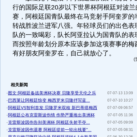
行的国际足联20岁以下世界杯阿根廷对波兰
赛，阿根廷国青队最终在马竞射手阿奎罗的率
转战胜波兰进军八强。年轻球员们的出色表
队的一致喝彩，队长阿亚拉认为国青队的表
而按照年龄划分原本应该参加这项赛事的梅
有好朋友阿奎罗在，自己就放心了。
相关新闻
·
图文:阿根廷备战美洲杯决赛 贝隆享受天伦之乐
07-07-13 13:09
·
巴西莱让阿根廷惊变 梅西罗米贝隆抒写蓝...
07-07-10 10:27
·
阿根廷VS智利首发:贝隆罗米双核 新巴蒂搭梅西
07-07-09 06:57
·
阿根廷公布克雷斯波伤情 伤势严重推出美洲杯
07-07-05 11:36
·
克雷斯波因伤告别美洲杯 阿根廷失射手夺...
07-07-05 09:09
·
克雷斯波因伤退赛 阿根廷提前一轮出线要"...
07-07-05 08:31