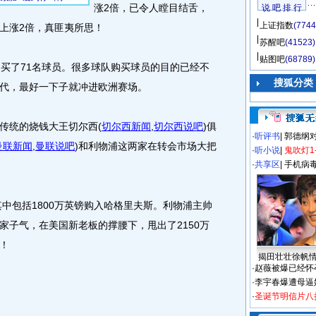
涨2倍，已令人瞠目结舌，
说 吧 排 行
上证指数
(7744
上涨2倍，真匪夷所思！
苏醒吧
(41523)
贴图吧
(68789)
买了71名球员。很多球队购买球员的目的已经不
搜狐分类
代，最好一下子就冲进欧洲赛场。
传统的烧钱大王切尔西
(
切尔西新闻
,
切尔西说吧
)
俱
·
听评书
|
郭德纲
曼联新闻
,
曼联说吧
)
和利物浦这两家在转会市场大把
·
听小说
|
鬼吹灯1
·
共享区
|
手机病
中包括1800万英镑购入哈格里夫斯。利物浦主帅
家子气，在美国新老板的撑腰下，甩出了2150万
！
揭田壮壮徐帆
·
赵薇被爆已经怀
·
李宇春爆遭母逼
·
圣诞节明信片八