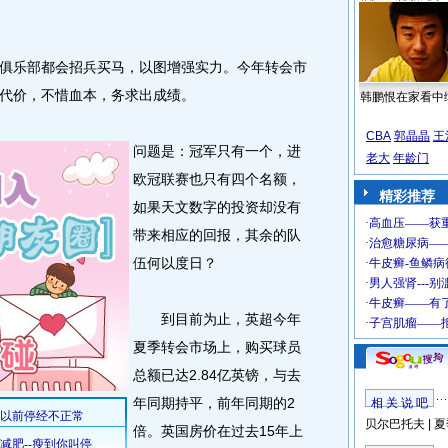
乐部都会招兵买马，以图增强实力。今年转会市
代价，不惜血本，务求出成绩。
韩鹏恨在家看中
CBA
郭晶晶
王
问题是：冠军只有一个，进
老大
年龄门
欧冠联赛也只有四个名额，
精彩推荐
如果天文数字的投资却没有
带来相应的回报，其余的队
伍何以度日？
到目前为止，英超今年
夏季转会市场上，购买球员
总额已达2.84亿英镑，与去
年同期持平，前年同期的2
相 关 说 吧
贝尔巴托夫
|
夏
倍。英国房价在过去15年上