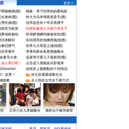
 后
更多>>
喂猕猴桃(图)
·
独家：章子怡带妈妈看电影
好身材(图)
·
佟大为马伊琍再度牵手(图)
秀性感(图)
·
倪萍赵忠祥十年后再携手
服装皆为租赁
·
刘涛富豪老公为家产求生子
颜乘地铁被拍
·
舒淇醉酒瞬间惨被抓拍(图)
做活体解剖
·
实拍漂亮的地摊西施(组图)
的暴烈脾气
·
世界九大罪恶之城(组图)
遇灵异事件
·
李孝利新欢私密视频曝光
成命案导火索
·
孟庭苇可爱儿子最新照(图)
：加入我们吧！
·
点击进入搜狐娱乐影视库
howGirl
·
游戏史上最般配的十对情侣
2》送票！
·
张元首透露戒毒生活
湘胎教
·
令人惊叹太空步下楼方式
密照
王菲小女儿李嫣曝光
酒井法子痛哭谢罪