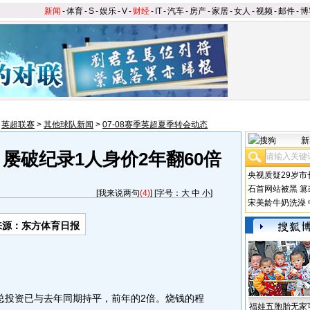
新闻
-
体育
-
S
-
娱乐
-
V
-
财经
-
IT
-
汽车
-
房产
-
家居
-
女人
-
视频
-
邮件
-
博
>
英超联赛
>
其他球队新闻
>
07-08赛季英超夏季转会动态
新
屡破纪录1人身价2年翻60倍
央视质疑29岁市
石首网站被黑
篡
[
我来说两句
(4)
] [字号：
大
中
小
]
宋美龄牛奶洗澡
来源：东方体育日报
投资已与去年同期持平，前年的2倍。烧钱的程
福娃五胞胎无家