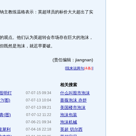
主教练温格表示：英超球员的标价大大超出了实
观点。他们认为英超转会市场存在巨大的泡沫，
但既然是泡沫，就迟早要破。
(责任编辑：jiangnan)
[
我来说两句
(4条)
]
相关搜索
股明灯
什么叫股市泡沫
07-07-15 09:34
(图)
蔷薇泡沫 亦舒
07-07-13 10:04
美国楼市泡沫
07-07-13 09:21
(图)
泡沫包装
07-07-12 11:22
泡沫机械
07-06-21 09:34
突破犀利
英超 切尔西
07-04-16 22:18