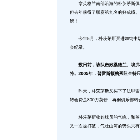
拿英格兰南部沿海的朴茨茅斯俱乐
但去年获得了联赛第九名的好成绩。
镑！
今年5月，朴茨茅斯买进加纳中场
会纪录。
数日前，该队击败桑德兰、埃弗
特。2005年，普雷斯顿购买纽金特
昨天，朴茨茅斯又买下了法甲雷恩（
转会费是800万英镑，再创俱乐部
朴茨茅斯收购球员的气魄，和英超
又一次被打破，气壮山河的势头只有