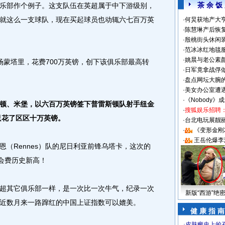
茶 余 饭
部作个例子。这支队伍在英超属于中下游级别，
就这么一支球队，现在买起球员也动辄六七百万英
·
何炅获地产大亨
·
陈慧琳产后恢复
·
殷桃街头休闲装
·
范冰冰红地毯
·
姚晨与老公素
蒙塔里，花费700万英镑，创下该俱乐部最高转
·
日军竟拿战俘
·
盘点网坛大腕
·
美女办公室遭
·
《Nobody》
顿、米堡，以六百万英镑签下普雷斯顿队射手纽金
·
搜狐娱乐招聘
只花了区区十万英镑。
·
台北电玩展靓丽S
·
《变形金刚
·
王岳伦爆李
Rennes）队的尼日利亚前锋乌塔卡，这次的
转会费历史新高！
其它俱乐部一样，是一次比一次牛气，纪录一次
新版“西游”绝
近数月来一路蹿红的中国上证指数可以媲美。
健 康 指 南