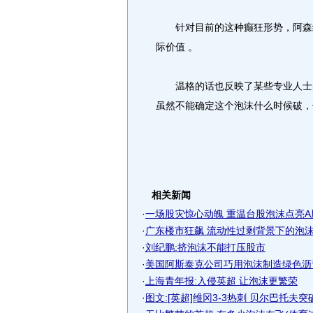
针对目前的这种癫狂形势，阿森纳
际价值 。
温格的话也反映了某些专业人士的
虽然不能确定这个泡沫什么时候破，
相关新闻
·
一场股灾惊心动魄 重温台股泡沫点亮A
·
广东楼市狂飙 流动性过剩背景下的泡沫?
·
刘纪鹏:挤泡沫不能打压股市
·
美国阿斯泰克公司巧用泡沫制造绿色沥青
·
上海青年报:入侵英超 让泡沫更繁荣
·
图文:[英超]维冈3-3热刺 贝尔巴托夫