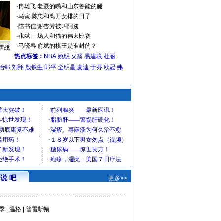
·
冉雄飞
|
老聂的嘴和山东鲁能的腿
·
马寅
|
陈忠和离开女排的日子
·
陈书佳
|
谢杏芳被叫阿姨
·
张斌
|
一场人和猫的伟大比赛
·
马晓春
|
俞斌的棋王是谁封的？
缅战
热点标签：
NBA
姚明
火箭
易建联
杜丽
治郅
刘翔
殷铁生
郎平
全明星
麦迪
于芬
欧冠
弗
说 吧
更多>>
季
|
温格
|
普雷斯顿