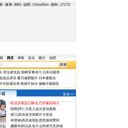
客
-
微博
-
BBS
-
说吧
-
ChinaRen
-
搜狗
-
17173
闻
网页
博客
音乐
图片
说吧
长
邓玉娇失踪
朝鲜军事演习
日本兵赎罪
改温总讲话
夏日减肥秘方
日本瘦脸法
中共卧底结局
慈禧不快乐
侵略中国报告
更多>>
·
欧冠决赛盘口解读 巴萨赢面稍大
·
段暄
|
拜仁大投入这次是动真格
·
徐江
|
高洪波另类图片大派送
·
孙贤禄
|
高洪波组队思想值得赞同
·
颜晓华
|
科比队友什么时候可支持他
可归