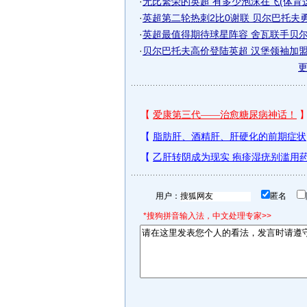
·
无比繁荣的英超 有多少泡沫在飞(体育
·
英超第二轮热刺2比0谢联 贝尔巴托夫
·
英超最值得期待球星阵容 舍瓦联手贝
·
贝尔巴托夫高价登陆英超 汉堡领袖加盟勒
用户：
匿名
*搜狗拼音输入法，中文处理专家>>