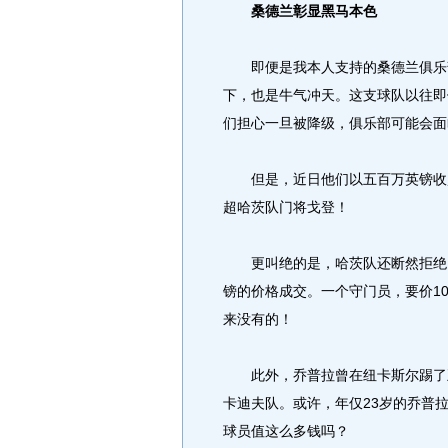
桑德兰彰显黑马本色
即便是我本人支持的桑德兰俱乐部
下，也是牛气冲天。这支球队以往即
们担心一旦被降级，俱乐部可能会面
但是，近日他们以五百万英镑收购
超哈茨队门将戈登！
更叫绝的是，哈茨队还断然拒绝了桑
镑的价格成交。一个守门员，要价1
来没有的！
此外，乔普拉曾在纽卡斯尔踢了五
卡迪夫队。或许，年仅23岁的乔普
球员值这么多钱吗？