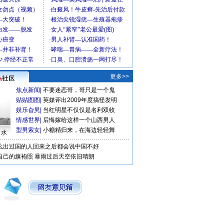
更多>>
焦点新闻
|
不要迷恋哥，哥只是一个鬼
贴贴图图
|
英媒评出2009年度搞怪发明
娱乐旮旯
|
当红明星不仅仅是名利双收
情感世界
|
后悔嫁给这样一个山西男人
型男索女
|
小糖精归来，在海边轻轻舞
口水
么出过国的人回来之后都会说中国不好
自己的旗袍照
暴雨过后天空依旧晴朗