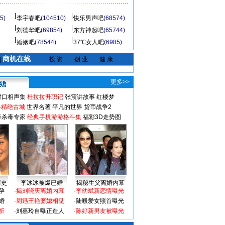
5)
李宇春吧
(104510)
快乐男声吧
(68574)
刘德华吧
(69854)
东方神起吧
(65744)
婚姻吧
(78544)
37℃女人吧
(6985)
商机在线
|
投 资
创 业
健 康
更多>>
对口相声集
杜拉拉升职记
张震讲故事
红楼梦
-精绝古城
世界名著
平凡的世界
货币战争2
毒杀毒专家
经典手机游游格斗集
福彩3D走势图
情史
李冰冰被爆已婚
揭秘生父离婚内幕
孕
·
揭刘晓庆离婚内幕
·
李幼斌新恋情曝光
婚
·
周迅王艳婆媳相见
·
陆毅爱女照首曝光
折
·
刘嘉玲自曝正造人
·
陈好新男友被曝光