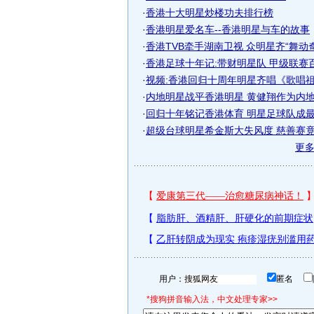
·
香港十大明星炒楼功夫排行榜
·
香港明星爱名车--香港明星与车的故事
·
香港TVB牵手湖南卫视 众明星齐“舞动奇迹
·
香港足球十年记:带财明星队 甲级联赛
·
视频:香港回归十周年明星齐唱《歌唱
·
内地明星战平香港明星 黄健翔作为内地明
·
回归十年铭记香港体育 明星足球队成
·
超级台球明星希金斯大失风度 慈善赛竟拳
更
用户：
匿名
*搜狗拼音输入法，中文处理专家>>