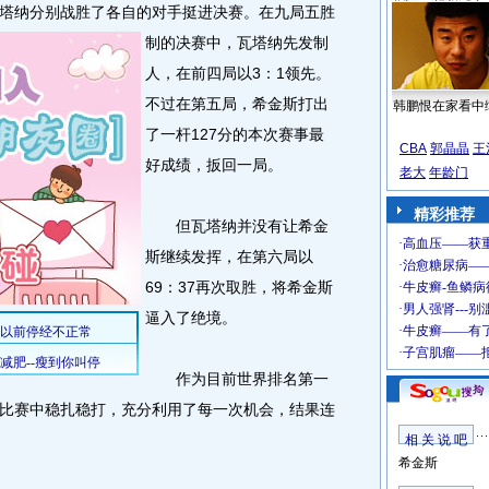
纳分别战胜了各自的对手挺进决赛。
在九局五胜
制的决赛中，瓦塔纳先发制
人，在前四局以3：1领先。
不过在第五局，希金斯打出
韩鹏恨在家看中
了一杆127分的本次赛事最
CBA
郭晶晶
王
好成绩，扳回一局。
老大
年龄门
精彩推荐
但瓦塔纳并没有让希金
斯继续发挥，在第六局以
69：37再次取胜，将希金斯
逼入了绝境。
作为目前世界排名第一
比赛中稳扎稳打，充分利用了每一次机会，结果连
相 关 说 吧
希金斯