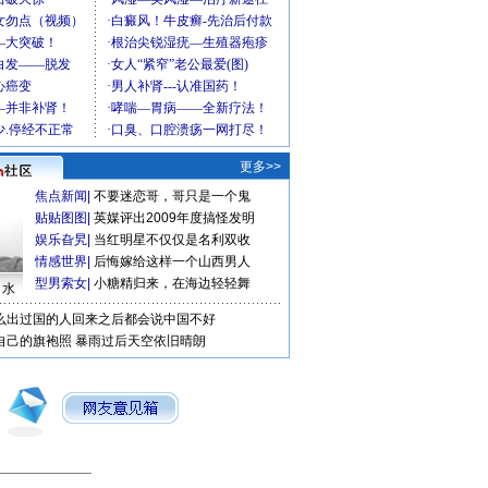
更多>>
焦点新闻
|
不要迷恋哥，哥只是一个鬼
贴贴图图
|
英媒评出2009年度搞怪发明
娱乐旮旯
|
当红明星不仅仅是名利双收
情感世界
|
后悔嫁给这样一个山西男人
型男索女
|
小糖精归来，在海边轻轻舞
口水
么出过国的人回来之后都会说中国不好
自己的旗袍照
暴雨过后天空依旧晴朗