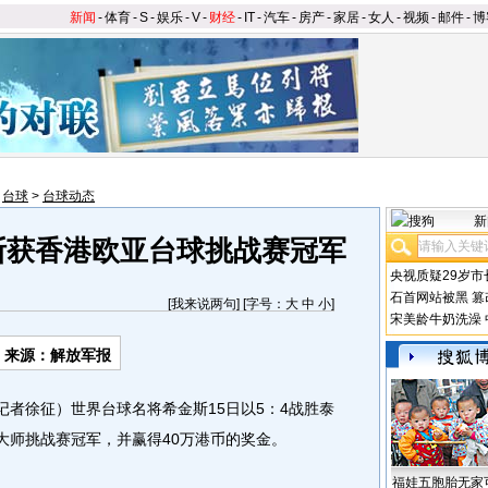
新闻
-
体育
-
S
-
娱乐
-
V
-
财经
-
IT
-
汽车
-
房产
-
家居
-
女人
-
视频
-
邮件
-
博
>
台球
>
台球动态
新
斯获香港欧亚台球挑战赛冠军
央视质疑29岁市
石首网站被黑
篡
[
我来说两句
] [字号：
大
中
小
]
宋美龄牛奶洗澡
来源：解放军报
者徐征）世界台球名将希金斯15日以5：4战胜泰
大师挑战赛冠军，并赢得40万港币的奖金。
福娃五胞胎无家