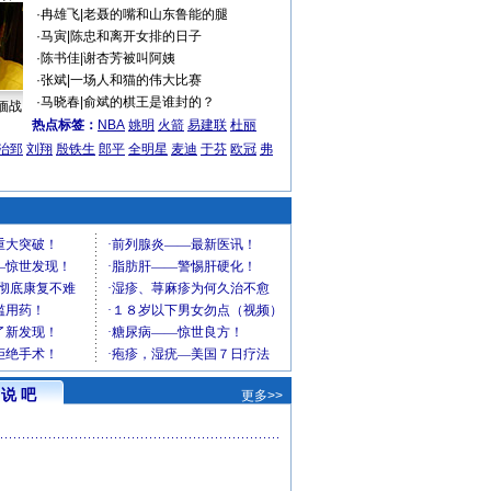
·
冉雄飞
|
老聂的嘴和山东鲁能的腿
·
马寅
|
陈忠和离开女排的日子
·
陈书佳
|
谢杏芳被叫阿姨
·
张斌
|
一场人和猫的伟大比赛
·
马晓春
|
俞斌的棋王是谁封的？
缅战
热点标签：
NBA
姚明
火箭
易建联
杜丽
治郅
刘翔
殷铁生
郎平
全明星
麦迪
于芬
欧冠
弗
说 吧
更多>>