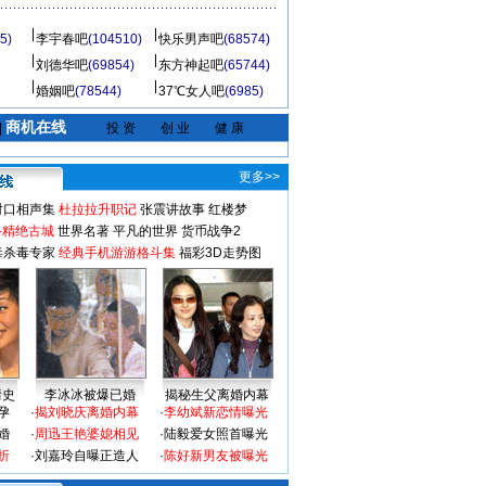
5)
李宇春吧
(104510)
快乐男声吧
(68574)
刘德华吧
(69854)
东方神起吧
(65744)
婚姻吧
(78544)
37℃女人吧
(6985)
商机在线
|
投 资
创 业
健 康
更多>>
对口相声集
杜拉拉升职记
张震讲故事
红楼梦
-精绝古城
世界名著
平凡的世界
货币战争2
毒杀毒专家
经典手机游游格斗集
福彩3D走势图
情史
李冰冰被爆已婚
揭秘生父离婚内幕
孕
·
揭刘晓庆离婚内幕
·
李幼斌新恋情曝光
婚
·
周迅王艳婆媳相见
·
陆毅爱女照首曝光
折
·
刘嘉玲自曝正造人
·
陈好新男友被曝光