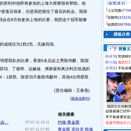
胜利对他即将参加的上海大师赛很有帮助。他
说 吧 排 行
上证指数
(7744
中曾落后很多，但是我把握住了最后的机会。我很
苏醒吧
(41523)
。我会在8月份参加上海的比赛，我想这个冠军能够
贴图吧
(68789)
搜狐分类
成绩仅为1胜2负，无缘四强。
·
听评书
|
郭德纲
明星联队的比赛，香港5名后起之秀陈伟麒、陈国
·
听小说
|
鬼吹灯1
·
共享区
|
手机病
苏珀、丁俊晖、达赫迪、傅家俊和奥沙利文组成的
4：1获胜。除苏珀不敌陈伟麒外，其他4位明星联
(责任编辑：王春燕)
[
我来说两句
]
揭田壮壮徐帆
·
赵薇被爆已经怀
相关搜索
·
李宇春爆遭母逼
...
约翰 希金斯
07-07-11 15:11
·
圣诞节明信片八
希金斯 克拉克 惊魂
07-07-11 07:40