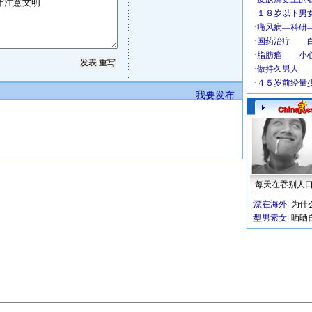
我要发布
每天在吞别人
漂在海外
|
为什
型男索女
|
晒晒