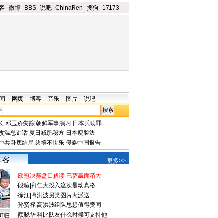
客
-
微博
-
BBS
-
说吧
-
ChinaRen
-
搜狗
-
17173
闻
网页
博客
音乐
图片
说吧
长
邓玉娇失踪
朝鲜军事演习
日本兵赎罪
改温总讲话
夏日减肥秘方
日本瘦脸法
中共卧底结局
慈禧不快乐
侵略中国报告
更多>>
·
欧冠决赛盘口解读 巴萨赢面稍大
·
段暄
|
拜仁大投入这次是动真格
·
徐江
|
高洪波另类图片大派送
·
孙贤禄
|
高洪波组队思想值得赞同
·
颜晓华
|
科比队友什么时候可支持他
可归