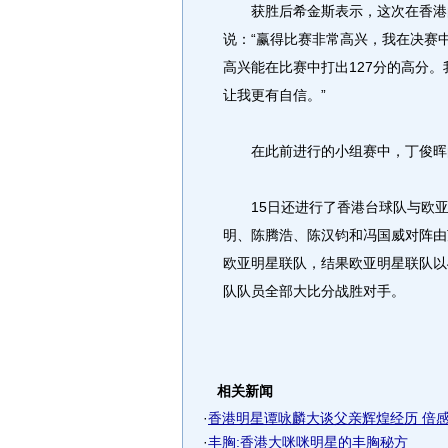
获胜后希金斯表示，这次在香港的
说：“赢得比赛非常高兴，我在决赛
高兴能在比赛中打出127分的高分
让我更有自信。”
在此前进行的小组赛中，丁俊晖的
15日还进行了香港台球队与欧亚
明、陈腾浩、陈汉钧和冯国威对阵由
欧亚明星联队，结果欧亚明星联队以
队队员全部大比分战胜对手。
相关新闻
·
香港明星谭咏麟大谈父亲辉煌经历 倍感自
·
丰胸:香港大咪咪明星的丰胸秘方