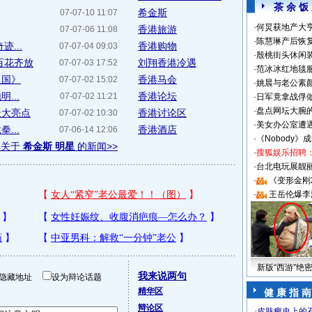
茶 余 饭
希金斯
07-07-10 11:07
·
何炅获地产大亨
香港旅游
07-07-06 11:08
·
陈慧琳产后恢复
...
香港购物
07-07-04 09:03
·
殷桃街头休闲装
百花齐放
刘翔香港冷遇
07-07-03 17:52
·
范冰冰红地毯
祖国》
香港马会
07-07-02 15:02
·
姚晨与老公素
...
香港论坛
07-07-02 11:21
·
日军竟拿战俘
·
盘点网坛大腕
最大亮点
香港讨论区
07-07-02 10:30
·
美女办公室遭
...
香港酒店
07-06-14 12:06
·
《Nobody》
多关于
希金斯 明星
的新闻>>
·
搜狐娱乐招聘
·
台北电玩展靓丽S
·
《变形金刚
·
王岳伦爆李
新版“西游”绝
我来说两句
隐藏地址
设为辩论话题
精华区
健 康 指 南
辩论区