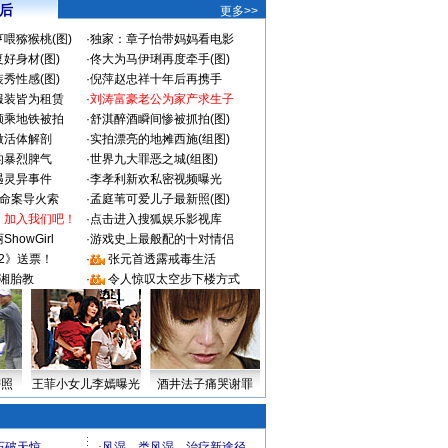
 后
更多>>
喂猕猴桃(图)
·
独家：章子怡带妈妈看电影
好身材(图)
·
佟大为马伊琍再度牵手(图)
秀性感(图)
·
倪萍赵忠祥十年后再携手
服装皆为租赁
·
刘涛富豪老公为家产求生子
颜乘地铁被拍
·
舒淇醉酒瞬间惨被抓拍(图)
做活体解剖
·
实拍漂亮的地摊西施(组图)
的暴烈脾气
·
世界九大罪恶之城(组图)
遇灵异事件
·
李孝利新欢私密视频曝光
成命案导火索
·
孟庭苇可爱儿子最新照(图)
：加入我们吧！
·
点击进入搜狐娱乐影视库
howGirl
·
游戏史上最般配的十对情侣
2》送票！
·
张元首透露戒毒生活
湘胎教
·
令人惊叹太空步下楼方式
密照
王菲小女儿李嫣曝光
酒井法子痛哭谢罪