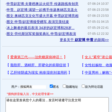
·
申雪赵宏博:夫妻档奥运火炬手 传递路线有创意
07-06-24 10:37
·
申雪、赵宏博:渴望一起携手传递奥林匹克圣火
07-06-23 23:58
·
图文:奥林匹克文化节盛大开幕 申雪赵宏博亮相
07-06-23 23:53
·
图文:申雪/赵宏博接受赠车 表演完美结束
07-05-31 04:15
·
冰上舞者的最后表演 34岁的赵宏博和28岁...
07-05-29 22:41
·
图文:劳伦斯冠军奖颁奖典礼 申雪/赵宏博表演
07-05-12 22:32
更多关于
赵宏博 申雪
的新闻>>
用户：
匿名
隐藏地址
设为辩论话题
*搜狗拼音输入法，中文处理专家>>