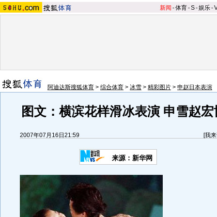
新闻
-
体育
-
S
-
娱乐
-
阿迪达斯搜狐体育
>
综合体育
>
冰雪
>
精彩图片
>
申赵日本表演
图文：横滨花样滑冰表演 申雪赵宏
2007年07月16日21:59
[
我来
来源：新华网