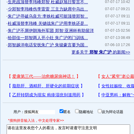
·
生死战顶替李玮峰郑智 杜威赵旭日誓言不...
07-07-17 10:42
·
少郑智李玮峰伤李雷雷 三主力缺席中乌出...
07-07-17 09:21
·
朱广沪寻破乌良方:李铁杜威可能顶替郑智...
07-07-17 09:11
·
杜威顶替李玮峰 关键战朱广沪用李铁还是...
07-07-17 09:11
·
朱广沪不屑伊朗海外军团 郑智:亚洲杯有助留洋
07-07-15 02:56
·
给邵佳一郑智两人开小灶 朱广沪闭门训练...
07-07-13 08:49
·
郑智越洋电话安抚朱广沪 朱骏豪言要为国...
07-06-10 17:26
更多关于
郑智 朱广沪
的新闻>>
用户：
匿名
隐藏地址
设为辩论话题
*搜狗拼音输入法，中文处理专家>>