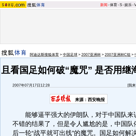
新闻
-
体育
-
S
-
娱乐
-
阿迪达斯搜狐体育
>
中国足球
>
2007亚洲杯
>
2007亚洲杯C组
>
且看国足如何破“魔咒” 是否用继
2007年07月17日12:28
[
我来
来源：西安晚报
能够逼平强大的伊朗队，对于中国队来
不错的结果了，但是令人尴尬的是，中国队
后一轮“战平就可出线”的魔咒。国足如何解