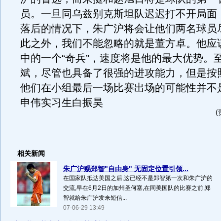
员。一旦同乌兹别克斯坦队迟迟打不开局面
落后的情况下，朱广沪将会让他们两名球员
此之外，我们不能忽略的就是董方卓。他应
中的一个“奇兵”，速度将是他的最大优势。
斌，尽管也具备了很强的进攻能力，但是按
他们在小组最后一场比赛出场的可能性并不
申伟实习生白振昊
相关新闻
朱广沪赐郑智"自由身" 无固定位置引领...
在国家队抵达美国之后,这已经不是郑智第一次和朱广沪的
交流,早在6月2日的加州圣何塞,在同美国队的比赛之前,郑
智就给朱广沪发来短信...
07-06-29 13:49