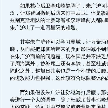
如果核心后卫李玮峰缺阵了，朱广沪可
汉，让郑智回撤到后防来打中后卫。但是蹊
兹别克斯坦队的比赛郑智和李玮峰两人都同
朱广沪出了一道四星级的难题。
其实朱广沪还可以学习曼城，让万金油
腰，从而能把郑智所带来的负面影响减小到
在朱广沪面前的问题是，现在国足并不缺乏
了周海滨外，替补席上还有李铁，甚至杜威
除此之外，赵旭日其实也是一个不错的后腰
的进攻能力也很强，这比较符合球队整体的
而如果假设朱广沪让孙继海打后腰，那
会进行一个大的调整，除了杜威顶替李玮峰
下的空缺，还可以由季铭义或者曹阳来顶替