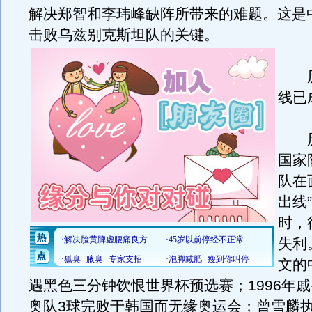
解决郑智和李玮峰缺阵所带来的难题。这是
击败乌兹别克斯坦队的关键。
历
线已
历
国家
队在
出线
时，
失利
文的
遇黑色三分钟饮恨世界杯预选赛；1996年
奥队3球完败于韩国而无缘奥运会；曾雪麟