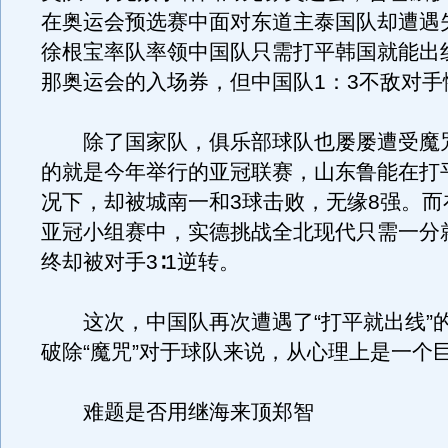
在奥运会预选赛中面对东道主泰国队却遭遇失
徐根宝率队率领中国队只需打平韩国就能出
那奥运会的入场券，但中国队1：3不敌对手
除了国家队，俱乐部球队也屡屡遭受魔
的就是今年举行的亚冠联赛，山东鲁能在打
况下，却被城南一和3球击败，无缘8强。而在
亚冠小组赛中，实德挑战全北现代只需一分
终却被对手3∶1逆转。
这次，中国队再次遭遇了“打平就出线”
破除“魔咒”对于球队来说，从心理上是一个
难题是否用继海来顶郑智