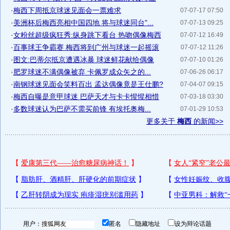
·
梅西下周抵京球迷见面会一票难求
07-07-17 07:50
·
美洲杯后梅西亮相中国四地 将与球迷同台"...
07-07-13 09:25
·
女粉丝超级疯狂秀:纵身跳下看台 热吻偶像梅西
07-07-12 16:49
·
百事球王争霸赛 梅西将到广州与球迷一起摇滚
07-07-12 11:26
·
图文:巴蒂尔抵京遭遇冰暴 球迷鲜花献给偶像
07-07-10 01:26
·
肥罗球迷不满偶像被弃 卡佩罗成众矢之的...
07-06-26 06:17
·
南钢球迷见面会笑料百出 孟达偶像竟是王仕鹏?
07-04-07 09:15
·
梅西自曝是意甲球迷 巴萨天才与卡卡惺惺相惜
07-03-18 03:30
·
多数球迷认为巴萨不需买前锋 有埃托奥梅...
07-01-29 10:53
更多关于
梅西
的新闻>>
用户：
匿名
隐藏地址
设为辩论话题