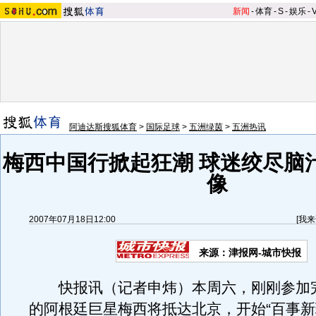
新闻
-
体育
-
S
-
娱乐
-
阿迪达斯搜狐体育
>
国际足球
>
五洲绿茵
>
五洲热讯
梅西中国行掀起狂潮 球迷绞尽脑
像
2007年07月18日12:00
[
我来
来源：津报网-城市快报
快报讯（记者申炜）本周六，刚刚参加
的阿根廷巨星梅西将抵达北京，开始“百事