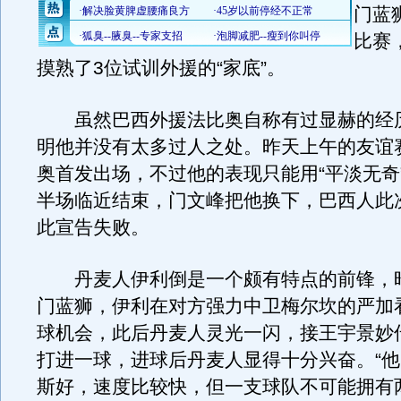
门蓝
比赛
摸熟了3位试训外援的“家底”。
虽然巴西外援法比奥自称有过显赫的经
明他并没有太多过人之处。昨天上午的友谊
奥首发出场，不过他的表现只能用“平淡无奇
半场临近结束，门文峰把他换下，巴西人此
此宣告失败。
丹麦人伊利倒是一个颇有特点的前锋，
门蓝狮，伊利在对方强力中卫梅尔坎的严加
球机会，此后丹麦人灵光一闪，接王宇景妙
打进一球，进球后丹麦人显得十分兴奋。“
斯好，速度比较快，但一支球队不可能拥有