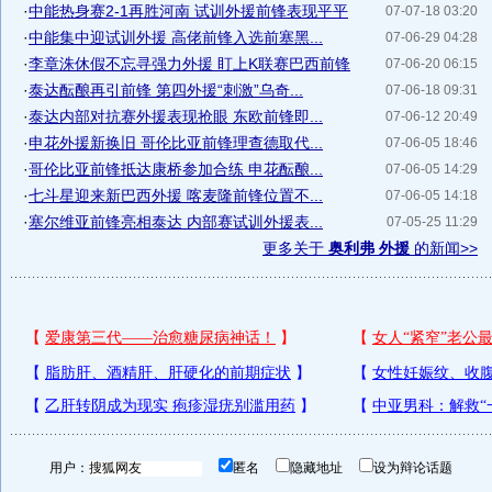
·
中能热身赛2-1再胜河南 试训外援前锋表现平平
07-07-18 03:20
·
中能集中迎试训外援 高佬前锋入选前塞黑...
07-06-29 04:28
·
李章洙休假不忘寻强力外援 盯上K联赛巴西前锋
07-06-20 06:15
·
泰达酝酿再引前锋 第四外援“刺激”乌奇...
07-06-18 09:31
·
泰达内部对抗赛外援表现抢眼 东欧前锋即...
07-06-12 20:49
·
申花外援新换旧 哥伦比亚前锋理查德取代...
07-06-05 18:46
·
哥伦比亚前锋抵达康桥参加合练 申花酝酿...
07-06-05 14:29
·
七斗星迎来新巴西外援 喀麦隆前锋位置不...
07-06-05 14:18
·
塞尔维亚前锋亮相泰达 内部赛试训外援表...
07-05-25 11:29
更多关于
奥利弗 外援
的新闻>>
用户：
匿名
隐藏地址
设为辩论话题