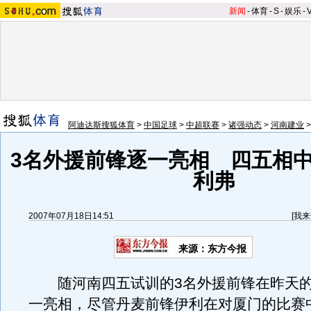
新闻
-
体育
-
S
-
娱乐
-
阿迪达斯搜狐体育
>
中国足球
>
中超联赛
>
诸强动态
>
河南建业
3名外援前锋逐一亮相 四五相中
利弗
2007年07月18日14:51
[
我来
来源：东方今报
随河南四五试训的3名外援前锋在昨天的
一亮相，尽管丹麦前锋伊利在对厦门的比赛