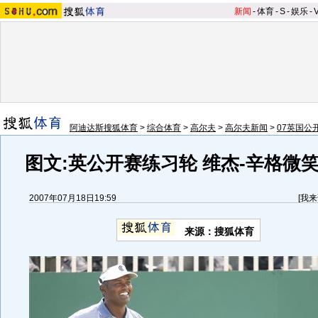
新闻
-
体育
-
S
-
娱乐
-
阿迪达斯搜狐体育
>
综合体育
>
高尔夫
>
高尔夫新闻
>
07英国公
图文:英公开赛练习轮 维杰-辛格微
2007年07月18日19:59
[
我来
来源：搜狐体育