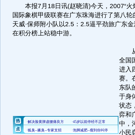
本报7月18日讯(赵晓清)今天，2007“火
国际象棋甲级联赛在广东珠海进行了第八轮
天威·保师附小队以2.5：2.5逼平劲旅广东
在积分榜上站稳中游。
从
全国
进入
赛。
东队
于身
状态
弈和
中，
小民