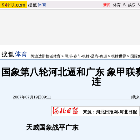
新闻
-
体育
-
S
-
娱乐
-
阿迪达斯搜狐体育
>
网球-赛车-棋牌-足彩-奥运
>
棋牌世界
>
国际
国象第八轮河北逼和广东 象甲联
连
2007年07月19日09:11
[
我来
来源：河北日报网-河北日报
天威国象战平广东