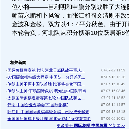
位小将———苗利明和申鹏分别战胜了大连
师苗永鹏和卜凤波，而张江和阎文清则不敌
金波和金松。双方以4：4平分秋色。由于开
本轮告负，河北队从积分榜第10位跃居第8
相关新闻
·
国际象棋联赛第七轮 河北天威队战平重庆...
07-07-17 11:59
·
07国际象棋特级大师赛 中国队一分只差无...
07-07-16 13:16
·
伊朗主帅不屑中国队首胜 比赛将会像下国...
07-07-15 10:49
·
伊朗队主帅:下场国际象棋 我知道中国队弱点
07-07-15 08:46
·
太原国际象棋邀请赛第七轮 中国队战和世...
07-07-11 18:52
·
评论:中国企业要学会下“国际象棋”
07-06-14 14:57
·
叶江川:中国国际象棋年轻女棋手已经成长起来
07-06-13 18:18
·
全国国际象棋甲级联赛 河北天威4-1无锡获首胜
07-06-05 10:01
更多关于
国际象棋 中国象棋
的新闻>>