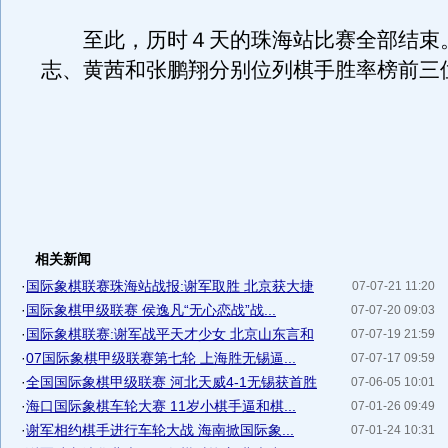
至此，历时４天的珠海站比赛全部结束
志、黄茜和张鹏翔分别位列棋手胜率榜前三
相关新闻
·
国际象棋联赛珠海站战报:谢军取胜 北京获大捷
07-07-21 11:20
·
国际象棋甲级联赛 侯逸凡“无心恋战”战...
07-07-20 09:03
·
国际象棋联赛:谢军战平天才少女 北京山东言和
07-07-19 21:59
·
07国际象棋甲级联赛第七轮 上海胜无锡逼...
07-07-17 09:59
·
全国国际象棋甲级联赛 河北天威4-1无锡获首胜
07-06-05 10:01
·
海口国际象棋车轮大赛 11岁小棋手逼和棋...
07-01-26 09:49
·
谢军相约棋手进行车轮大战 海南掀国际象...
07-01-24 10:31