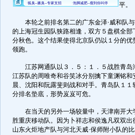
平。
本轮之前排名第二的广东金泽·威和队与
的上海冠生园队狭路相逢，双方５盘棋全部
分秋色。这个结果使得北京队仍以１分的优
领跑。
江苏网通队以３．５：１．５战胜青岛
江苏队的周唯奇和谷笑冰分别擒下童渊铭和
晨、沈阳和阮露斐则战和对手。青岛队１１
分排名垫底，形势岌岌可危。
在当天的另外一场较量中，天津南开大
胜重庆移动队。因为卜祥志和侯逸凡双双出
山东火炬地产队与河北天威·保师附小队的