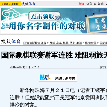
新闻
-
体育
-
S
-
娱乐
-
阿迪达斯搜狐体育
>
网球-赛车-棋牌-足彩-奥运
>
棋牌世界
>
国际
国际象棋联赛谢军连胜 难阻弱旅
2007年07月21日22:57
[
我来
来源：新华网
新华网珠海７月２１日电（记者王镜宇
连胜！但她没能阻挡卫冕冠军北京爱国者队
爆冷的对象。