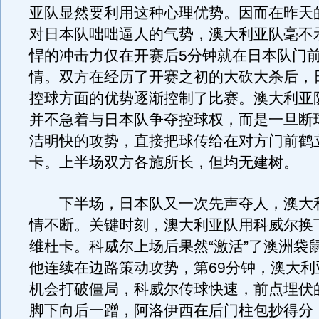
亚队显然要利用这种心理优势。因而在昨天
对日本队咄咄逼人的气势，澳大利亚队毫不
悍的冲击力仅在开赛后5分钟就在日本队门
情。双方在经历了开赛之初的大砍大杀后，
控球方面的优势逐渐控制了比赛。澳大利亚
并不急着与日本队争夺控球权，而是一旦断
洁明快的攻势，直接把球传给在对方门前鹤
卡。上半场双方各施所长，但均无建树。
下半场，日本队又一次先声夺人，澳大
情不断。关键时刻，澳大利亚队用科威尔换
维杜卡。科威尔上场后果然“激活”了澳洲袋
他连续在边路策动攻势，第69分钟，澳大利
机会打破僵局，科威尔传球快速，前点埋伏
脚下向后一蹭，阿洛伊西在后门柱包抄得分