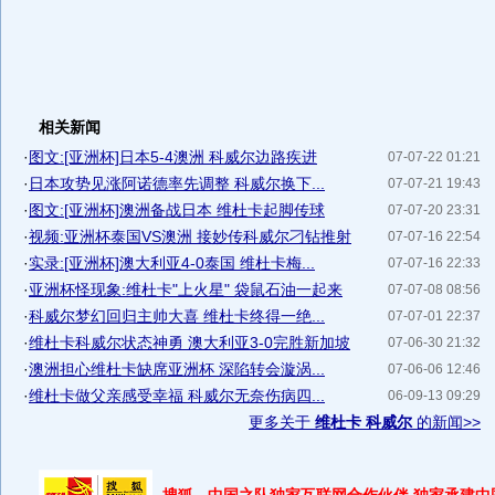
相关新闻
·
图文:[亚洲杯]日本5-4澳洲 科威尔边路疾进
07-07-22 01:21
·
日本攻势见涨阿诺德率先调整 科威尔换下...
07-07-21 19:43
·
图文:[亚洲杯]澳洲备战日本 维杜卡起脚传球
07-07-20 23:31
·
视频:亚洲杯泰国VS澳洲 接妙传科威尔刁钻推射
07-07-16 22:54
·
实录:[亚洲杯]澳大利亚4-0泰国 维杜卡梅...
07-07-16 22:33
·
亚洲杯怪现象:维杜卡"上火星" 袋鼠石油一起来
07-07-08 08:56
·
科威尔梦幻回归主帅大喜 维杜卡终得一绝...
07-07-01 22:37
·
维杜卡科威尔状态神勇 澳大利亚3-0完胜新加坡
07-06-30 21:32
·
澳洲担心维杜卡缺席亚洲杯 深陷转会漩涡...
07-06-06 12:46
·
维杜卡做父亲感受幸福 科威尔无奈伤病四...
06-09-13 09:29
更多关于
维杜卡 科威尔
的新闻>>