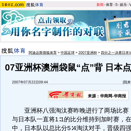
新闻
-
体育
-
S
-
娱乐
-
阿迪达斯搜狐体育
>
中国足球
>
2007亚洲杯
>
四分之一决赛日本V
07亚洲杯澳洲袋鼠“点”背 日本
2007年07月22日09:44
[
我来
来源：华商网-华商报
亚洲杯八强淘汰赛昨晚进行了两场比赛
与日本队一直将1∶1的比分维持到加时赛，
中，日本队以总比分5∶4淘汰对手，晋级四