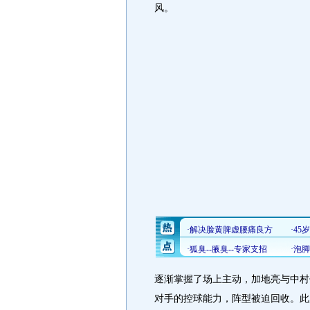
风。
逐渐掌握了场上主动，加地亮与中村
对手的控球能力，阵型被迫回收。此