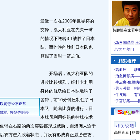
最近一次在2006年世界杯的
交锋，澳大利亚在先失一球
韩鹏恨在家看中
的情况下逆转3:1战胜了日本
CBA
郭晶晶
王
队。而昨晚的胜利日本队也
老大
年龄门
算报了当时一箭之仇。
精彩推荐
开场后，澳大利亚队的
进攻比较猛烈，维杜卡利用
身体的优势给日本队敲响了
警钟，前10分钟压制住了日
本队。随着比赛的进行，日
本球员利用娴熟的控球技术
俊辅在右路的两次突破都形成威胁，而澳洲人迫于
相 关 说 吧
高原直泰
|
格雷
后双方进入胶着状态，并没有形成真正威胁进攻，