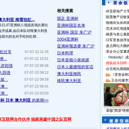
茶 余 饭
相关搜索
·
何炅获地产大亨
·
陈慧琳产后恢复
国足 亚洲杯
澳大利亚 格雷拉红...
·
殷桃街头休闲装
1日,07亚洲杯八强战首场比赛比
亚洲杯国足名单
·
范冰冰红地毯
拉开战幕,由日本队对阵澳大利亚
亚洲杯 国足 朱广沪
·
姚晨与老公素
因为肘击对手吃到红牌...
2004亚洲杯
·
日军竟拿战俘
亚洲杯预选赛 朱广沪
·
盘点网坛大腕
轻松过关
·
美女办公室遭
07-07-22 11:35
日本料理
·
《Nobody》
...
07-07-22 10:51
日本首相小泉病逝
·
搜狐娱乐招聘
挺进四强
07-07-22 09:36
日本人最痛恨的笑话
·
台北电玩展靓丽S
入四强
07-07-22 09:12
澳大利亚移民
·
《变形金刚
...
07-07-22 08:59
移民澳大利亚
·
王岳伦爆李
...
07-07-22 08:41
...
07-07-22 03:50
杯 日本 澳大利亚
的新闻>>
新版“西游”绝
独家互联网合作伙伴 独家承建中国之队官网
健 康 指 南