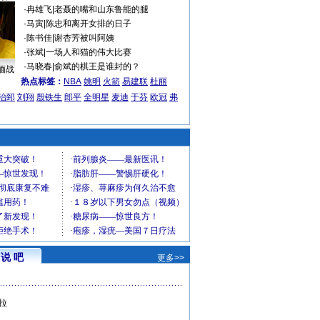
·
冉雄飞
|
老聂的嘴和山东鲁能的腿
·
马寅
|
陈忠和离开女排的日子
·
陈书佳
|
谢杏芳被叫阿姨
·
张斌
|
一场人和猫的伟大比赛
·
马晓春
|
俞斌的棋王是谁封的？
缅战
热点标签：
NBA
姚明
火箭
易建联
杜丽
治郅
刘翔
殷铁生
郎平
全明星
麦迪
于芬
欧冠
弗
说 吧
更多>>
拉