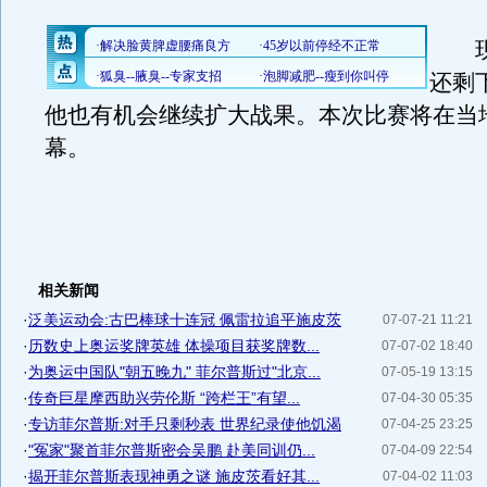
现
还剩
他也有机会继续扩大战果。本次比赛将在当
幕。
相关新闻
·
泛美运动会:古巴棒球十连冠 佩雷拉追平施皮茨
07-07-21 11:21
·
历数史上奥运奖牌英雄 体操项目获奖牌数...
07-07-02 18:40
·
为奥运中国队"朝五晚九" 菲尔普斯过"北京...
07-05-19 13:15
·
传奇巨星摩西助兴劳伦斯 “跨栏王”有望...
07-04-30 05:35
·
专访菲尔普斯:对手只剩秒表 世界纪录使他饥渴
07-04-25 23:25
·
"冤家"聚首菲尔普斯密会吴鹏 赴美同训仍...
07-04-09 22:54
·
揭开菲尔普斯表现神勇之谜 施皮茨看好其...
07-04-02 11:03