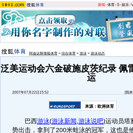
新闻
-
体育
-
S
-
娱乐
-
阿迪达斯搜狐体育
>
综合体育
>
游泳
>
游泳动态
泛美运动会六金破施皮茨纪录 佩雷
运
2007年07月22日15:52
[
我来
来源：欧洲体育
巴西
游泳
(
游泳新闻
,
游泳说吧
)
运动员塔
势出击，拿到了200米蛙泳的冠军，这也是