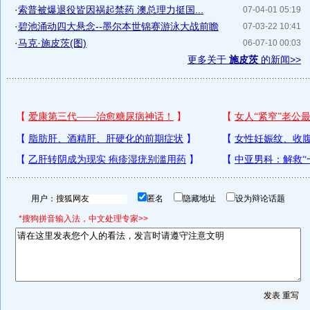
·
索普被爆退役皆因祸起禁药 澳总理力挺国...
07-04-01 05:19
·
碧池涌动四大悬念--墨尔本世锦赛游泳大战前瞻
07-03-22 10:41
·
马克·施皮茨(图)
06-07-10 00:03
更多关于
施皮茨
的新闻>>
用户：
匿名
隐藏地址
设为辩论话题
*搜狗拼音输入法，中文处理专家>>