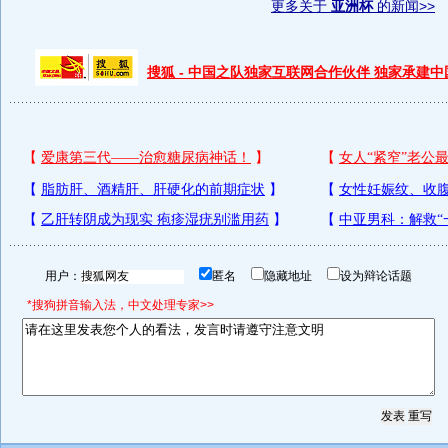
更多关于
亚洲杯
的新闻>>
搜狐 - 中国之队独家互联网合作伙伴 独家承建
用户：
匿名
隐藏地址
设为辩论话题
*搜狗拼音输入法，中文处理专家>>