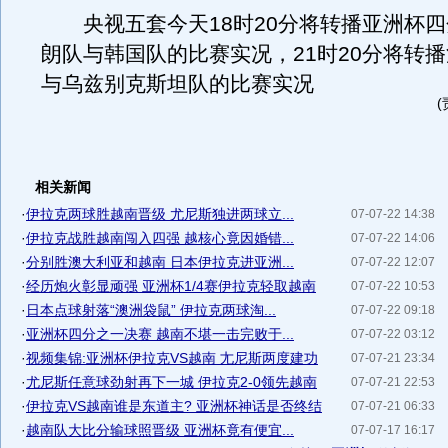
央视五套今天18时20分将转播亚洲杯四
朗队与韩国队的比赛实况，21时20分将转
与乌兹别克斯坦队的比赛实况
相关新闻
·
伊拉克两球胜越南晋级 尤尼斯独进两球立...
07-07-22 14:38
·
伊拉克战胜越南闯入四强 越核心竟因婚错...
07-07-22 14:06
·
分别胜澳大利亚和越南 日本伊拉克进亚洲...
07-07-22 12:07
·
经历炮火彰显顽强 亚洲杯1/4赛伊拉克轻取越南
07-07-22 10:53
·
日本点球射落“澳洲袋鼠” 伊拉克两球淘...
07-07-22 09:18
·
亚洲杯四分之一决赛 越南不堪一击完败于...
07-07-22 03:12
·
视频集锦:亚洲杯伊拉克VS越南 尢尼斯两度建功
07-07-21 23:34
·
尤尼斯任意球劲射再下一城 伊拉克2-0领先越南
07-07-21 22:53
·
伊拉克VS越南谁是东道主? 亚洲杯神话是否终结
07-07-21 06:33
·
越南队大比分输球照晋级 亚洲杯竟有便宜...
07-07-17 16:17