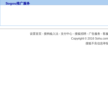
Sogou推广服务
设置首页
-
搜狗输入法
-
支付中心
-
搜狐招聘
-
广告服务
-
客
Copyright
©
2016 Sohu.com 
搜狐不良信息举