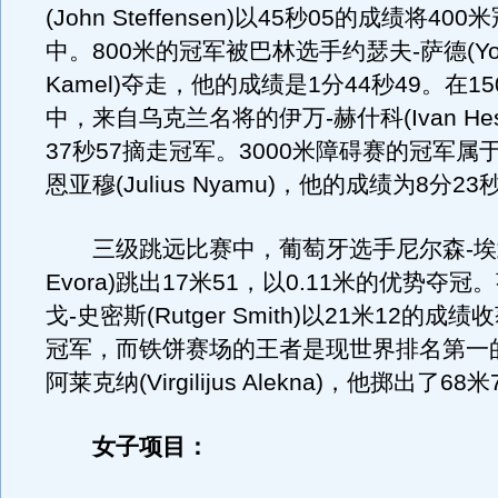
(John Steffensen)以45秒05的成绩将4
中。800米的冠军被巴林选手约瑟夫-萨德(Yous
Kamel)夺走，他的成绩是1分44秒49。在1
中，来自乌克兰名将的伊万-赫什科(Ivan Hes
37秒57摘走冠军。3000米障碍赛的冠军属
恩亚穆(Julius Nyamu)，他的成绩为8分23
三级跳远比赛中，葡萄牙选手尼尔森-埃武拉(
Evora)跳出17米51，以0.11米的优势夺
戈-史密斯(Rutger Smith)以21米12的
冠军，而铁饼赛场的王者是现世界排名第一
阿莱克纳(Virgilijus Alekna)，他掷出了68米
女子项目：