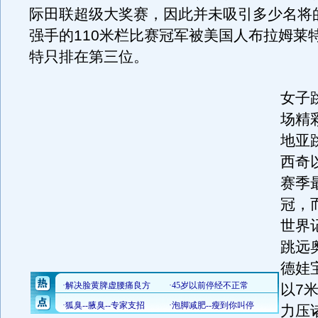
际田联超级大奖赛，因此并未吸引多少名将
强手的110米栏比赛冠军被美国人布拉姆莱
特只排在第三位。
女子
场精
地亚
西奇
赛季
冠，
世界
跳远
德娃
以7
力压