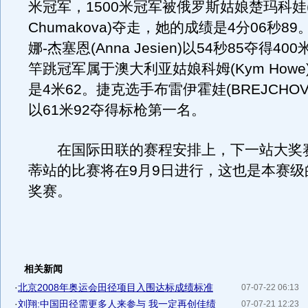
米冠军，1500米冠军被俄罗斯姑娘楚玛科娃(O
Chumakova)夺走，她的成绩是4分06秒8
娜-杰塞恩(Anna Jesien)以54秒85夺得4
竿跳冠军属于澳大利亚姑娘科姆(Kym How
是4米62。捷克选手布雷伊霍娃(BREJCHOVA 
以61米92夺得标枪第一名。
在国际田联的赛程安排上，下一站大奖
蒂站的比赛将在9月9日进行，这也是本赛级
奖赛。
相关新闻
·
北京2008年奥运会田径项目入围达标成绩标准
07-07-22 06:13
·
刘翔:中国田径需更多人来参与 我一定再创佳绩
07-07-21 12:23