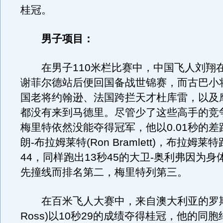
桂冠。
男子项目：
在男子110米栏比赛中，中国飞人刘翔
谢菲尔德站后便回国备战世锦赛，而古巴小
国老将约翰逊、法国跨拦天才杜库雷，以及
都没有来到马德里。尽管少了这些高手的竞
梅里特依然没能夺得冠军，他以0.01秒的
朗-布拉姆莱特(Ron Bramlett)，布拉姆莱
44，同样跑出13秒45的大卫-奥利弗因为
先撞线而排名第二，梅里特列第三。
在百米飞人大赛中，来自澳大利亚的罗斯(J
Ross)以10秒29的成绩夺得桂冠，他的同