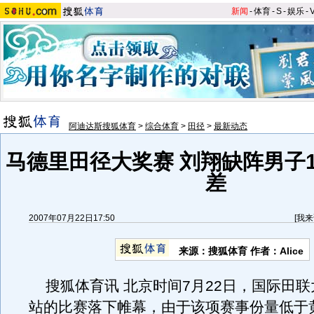
新闻
-
体育
-
S
-
娱乐
-
阿迪达斯搜狐体育
>
综合体育
>
田径
>
最新动态
马德里田径大奖赛 刘翔缺阵男子1
差
2007年07月22日17:50
[
我来
来源：搜狐体育 作者：Alice
搜狐体育讯 北京时间7月22日，国际田联
站的比赛落下帷幕，由于该项赛事份量低于