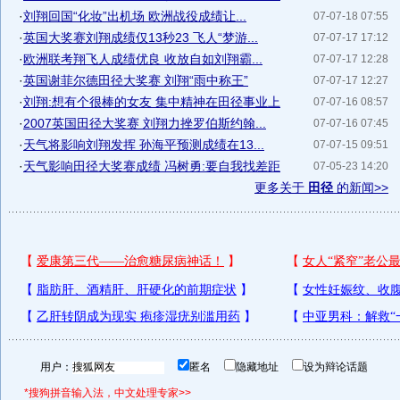
·
刘翔回国“化妆”出机场 欧洲战役成绩让...
07-07-18 07:55
·
英国大奖赛刘翔成绩仅13秒23 飞人“梦游...
07-07-17 17:12
·
欧洲联考翔飞人成绩优良 收放自如刘翔霸...
07-07-17 12:28
·
英国谢菲尔德田径大奖赛 刘翔“雨中称王”
07-07-17 12:27
·
刘翔:想有个很棒的女友 集中精神在田径事业上
07-07-16 08:57
·
2007英国田径大奖赛 刘翔力挫罗伯斯约翰...
07-07-16 07:45
·
天气将影响刘翔发挥 孙海平预测成绩在13...
07-07-15 09:51
·
天气影响田径大奖赛成绩 冯树勇:要自我找差距
07-05-23 14:20
更多关于
田径
的新闻>>
用户：
匿名
隐藏地址
设为辩论话题
*搜狗拼音输入法，中文处理专家>>