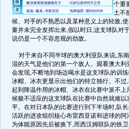
个重
土不服
候、对手的不熟悉以及某种意义上的轻敌,
量并未完全发挥出来,假以时日,这支球队对
说仍是一个不容忽视的劲敌。
对于来自不同半球的澳大利亚队来说,东南
湿的天气是他们的第一个敌人。观看澳大利
会发现,不断地到场边喝水是这支球队的训练
冰帽、冰衣更显示出他们的特立独行。不过
起到降温作用的冰帽、冰衣在比赛中派不上
候极不适应的这支球队在比赛中自然就难以
平。在对日本队的比赛进行到下半场时,队
活跃的进攻组织核心布雷西亚诺和进球的阿
为体能原因先后被换下,而西汉姆联队的铁