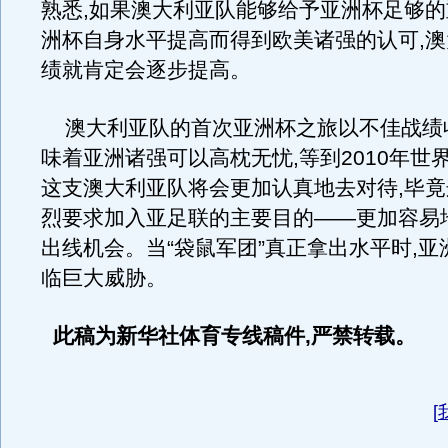
熟悉,如果澳大利亚队能够给予亚洲杯足够的
洲杯自身水平提高而得到欧美诸强的认可,
绩就肯定会逐步提高。
澳大利亚队的首次亚洲杯之旅以不佳战绩收
味着亚洲诸强可以高枕无忧,等到2010年世
这支澳大利亚队将会更加认真地去对待,毕
烈要求加入亚足联的主要目的——更加容易
出线机会。当“袋鼠军团”真正拿出水平时,
临巨大威胁。
此稿为新华社体育专线稿件,严禁转载。
[